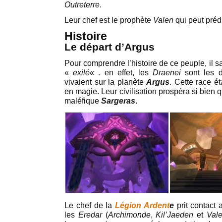
Outreterre
.
Leur chef est le prophète
Valen
qui peut prédir
Histoire
Le départ d’Argus
Pour comprendre l’histoire de ce peuple, il s
«
exilé
« . en effet, les
Draenei
sont les 
vivaient sur la planète
Argus
. Cette race ét
en magie. Leur civilisation prospéra si bien qu’
maléfique
Sargeras
.
Le chef de la
Légion Ardent
e
prit contact a
les
Eredar
(
Archimonde
,
Kil’Jaeden
et
Val