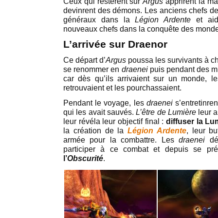
Ceux qui restèrent sur
Argus
apprirent la m
devinrent des démons. Les anciens chefs d
généraux dans la
Légion Ardente
et aidè
nouveaux chefs dans la conquête des monde
L’arrivée sur Draenor
Ce départ d’
Argus
poussa les survivants à c
se renommer en
draenei
puis pendant des mil
car dès qu’ils arrivaient sur un monde, 
retrouvaient et les pourchassaient.
Pendant le voyage, les
draenei
s’entretinre
qui les avait sauvés.
L’être de Lumière
leur a
leur révéla leur objectif final :
diffuser la Lu
la création de la
Légion Ardente
, leur b
armée pour la combattre. Les
draenei
déc
participer à ce combat et depuis se pr
l’
Obscurité
.