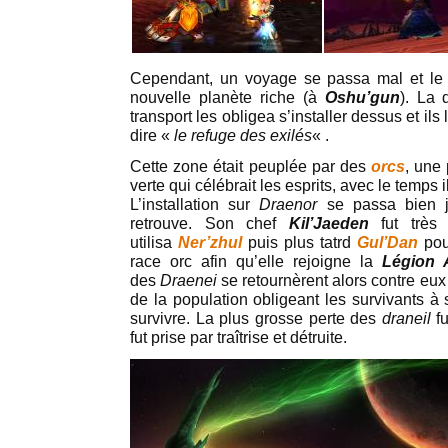
Cependant, un voyage se passa mal et le
nouvelle planète riche (à
Oshu’gun
). La 
transport les obligea s’installer dessus et i
dire «
le refuge des exilés
« .
Cette zone était peuplée par des
orcs
, une
verte qui célébrait les esprits, avec le temps 
L’installation sur
Draenor
se passa bien 
retrouve. Son chef
Kil’Jaeden
fut très 
utilisa
Ner’zhul
puis plus tatrd
Gul’Dan
pou
race orc afin qu’elle rejoigne la
Légion 
des
Draenei
se retournèrent alors contre eu
de la population obligeant les survivants à 
survivre. La plus grosse perte des
draneil
f
fut prise par traîtrise et détruite.