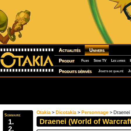
Actualités
Univers
Produit
Films
Série TV
Les livres
Produits dérivés
Jouets de qualité
J
Otakia
>
Dicotakia
>
Personnage
> Draenei 
Sommaire
Draenei (World of Warcraft