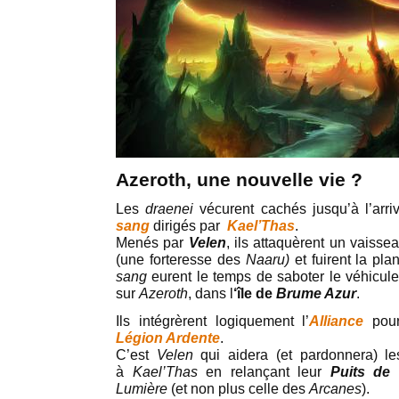
Azeroth, une nouvelle vie ?
Les
draenei
vécurent cachés jusqu’à l’arri
sang
dirigés par
Kael’Thas
.
Menés par
Velen
, ils attaquèrent un vaiss
(une forteresse des
Naaru)
et fuirent la pl
sang
eurent le temps de saboter le véhicule
sur
Azeroth
, dans l
‘île de
Brume Azur
.
Ils intégrèrent logiquement l’
Alliance
pour
Légion Ardente
.
C’est
Velen
qui aidera (et pardonnera) l
à
Kael’Thas
en relançant leur
Puits de 
Lumière
(et non plus celle des
Arcanes
).