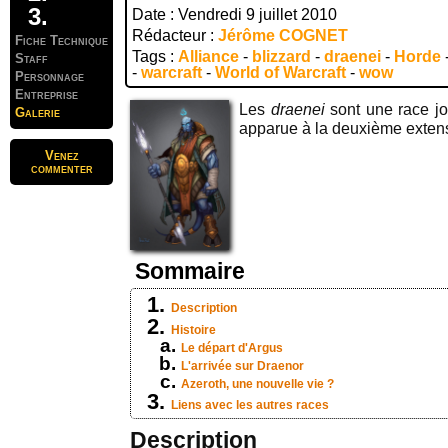
Date : Vendredi 9 juillet 2010
Rédacteur :
Jérôme COGNET
Fiche Technique
Tags :
Alliance
-
blizzard
-
draenei
-
Horde
Staff
-
warcraft
-
World of Warcraft
-
wow
Personnage
Entreprise
Les
draenei
sont une race j
Galerie
apparue à la deuxième exten
Venez
commenter
Sommaire
Description
Histoire
Le départ d'Argus
L'arrivée sur Draenor
Azeroth, une nouvelle vie ?
Liens avec les autres races
Description