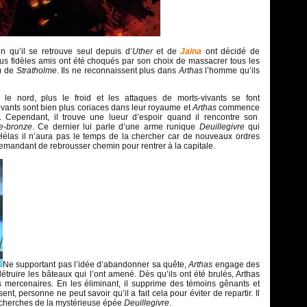
en qu’il se retrouve seul depuis d’
Uther
et de
Jaina
ont décidé de
us fidèles amis ont été choqués par son choix de massacrer tous les
s) de
Stratholme
. Ils ne reconnaissent plus dans
Arthas
l’homme qu’ils
le nord, plus le froid et les attaques de morts-vivants se font
vants sont bien plus coriaces dans leur royaume et
Arthas
commence
e. Cependant, il trouve une lueur d’espoir quand il rencontre son
e-bronze
. Ce dernier lui parle d’une arme runique
Deuillegivre
qui
. Hélas il n’aura pas le temps de la chercher car de nouveaux ordres
emandant de rebrousser chemin pour rentrer à la capitale.
Ne supportant pas l’idée d’abandonner sa quête,
Arthas
engage des
truire les bâteaux qui l’ont amené. Dès qu’ils ont été brulés, Arthas
 mercenaires. En les éliminant, il supprime des témoins gênants et
ésent, personne ne peut savoir qu’il a fait cela pour éviter de repartir. Il
echerches de la mystérieuse épée
Deuillegivre
.