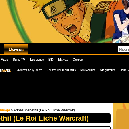
Univers
Films
Série TV
Les livres
BD
Manga
Comics
érivés
Jouets de qualité
Jouets pour enfants
Miniatures
Maquettes
Jeux V
onnage
> Arthas Menethil (Le Roi Liche Warcraft)
hil (Le Roi Liche Warcraft)