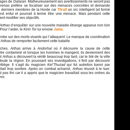
ages de
Dalaran.
Malheureusement ses avertissements ne seront pas
erenas
préfère se focaliser sur des menaces concrètes et demande
s derniers membres de la Horde car
Thrall
un orc intelligent (et formé
’est enfui et pourrait à terme être une menace. Mais pendant cette
ent modifier ses objectifs.
Arthas
d’enquêter sur une nouvelle maladie étrange apparue non loin
 Pour l’aider, le
Kirin Tor
lui envoie
Jaina
.
tombe sur des morts-vivants qui l’attaquent. Le manque de coordination
Arthas de remporter facilement cette bataille
rches,
Arthas
arrive à
Andorhal
où il découvre la cause de cette
tre contaminé et lorsque les hommes le mangent, ils deviennent des
nt
Arthas
a découvert la vérité beaucoup trop tard, car le blé de la ville
toute la région. En poussant ses investigations, il finit par découvrir
tilège. Il s’agit du magicien
Kel’Thuzad
qui fut autrefois banni par
tait trop sombre. Après un combat acharné,
Arthas
réussit à le tuer.
pas fini car il a appris que le magicien travaillait sous les ordres du
nis
.