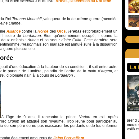
 du jeu vidéo
Warcraft 3
et du livre
Arthas, l’ascension du Roi liche
.
s du Roi
Terenas Menethil
, vainqueur de la deuxième guerre (racontée
eine Lianne
.
 une
Alliance
contre la
Horde
des
Orcs
,
Terenas
est probablement un
l’histoire de
Lordaeron
. Bien qu’énormément occupé, il donne la
s deux enfants :
Arthas
et sa soeur aînée
Calia
.
Cette dernière sera
gentilhomme
Prestor
mais son mariage est annulé suite à la disparition
a guère plus sur elle.
dorée
La
s
jouit d’une éducation à la hauteur de sa condition : il suit entre autre
er
le porteur de Lumière, paladin de l’ordre de la
main d’argent
, et
ze
, diplomate nain à la cours de
Lordaeron
.
A l’âge de 9 ans, il rencontra le prince
Varian
en exil après
prend u
’orc
Orgrim ait
attaqué son royaume. Trop jeune pour participer au
meute 
oix de son père de ne pas massacrer les perdants et de les enfermer
voilà c
il tomba également amoureux de
Jaina Portvaillant
.