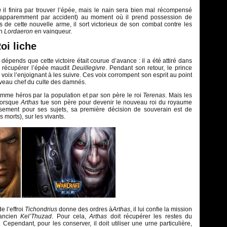
n
il finira par trouver l’épée, mais le nain sera bien mal récompensé
(apparemment par accident) au moment où il prend possession de
 de cette nouvelle arme, il sort victorieux de son combat contre les
en
Lordaeron
en vainqueur.
oi liche
épends que cette victoire était courue d’avance : il a été attiré dans
à récupérer l’épée maudit
Deuillegivre
. Pendant son retour, le prince
ix l’enjoignant à les suivre. Ces voix corrompent son esprit au point
ouveau chef du culte des damnés.
 comme héros par la population et par son père le roi
Terenas
. Mais les
 lorsque
Arthas
tue son père pour devenir le nouveau roi du royaume
sement pour ses sujets, sa première décision de souverain est de
 morts), sur les vivants.
e l’effroi
Tichondrius
donne des ordres à
Arthas
, il lui confie la mission
mancien
Kel’Thuzad
. Pour cela,
Arthas
doit récupérer les restes du
. Cependant, pour les conserver, il doit utiliser une urne particulière,