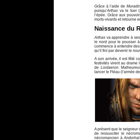
Grâce à l’aide de
Muradi
puisqu’
Arthas
va le tuer 
l’épée. Grâce aux pouvoirs
morts-vivants et retourne 
Naissance du R
Arthas
va apprendre à ses d
le nord pour le pousser 
commence à entendre des vo
qu’il fini par devenir le n
A son arrivée, il est fêté
festivités virent au drame
de
Lordaeron
. Malheureu
lancer le Fléau (l’armée des
A présent que le seigneur d
de ressusciter le nécro
nécromancien à
Andorhal