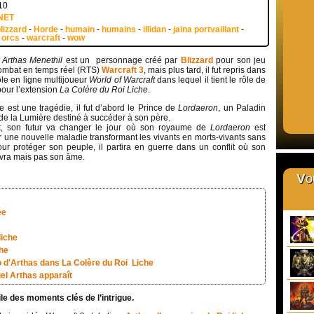
10
NET
lizzard
-
Horde
-
humain
-
humains
-
illidan
-
jaina portvaillant
-
-
orcs
-
warcraft
-
wow
,
Arthas Menethil
est un personnage créé par
Blizzard
pour son jeu
ombat en temps réel (RTS)
Warcraft 3
, mais plus tard, il fut repris dans
ôle en ligne multijoueur
World of Warcraft
dans lequel il tient le rôle de
pour l’extension
La Colère du Roi Liche
.
e est une tragédie, il fut d’abord le Prince de
Lordaeron
, un Paladin
de la Lumière destiné à succéder à son père.
, son futur va changer le jour où son royaume de
Lordaeron
est
r une nouvelle maladie transformant les vivants en morts-vivants sans
our protéger son peuple, il partira en guerre dans un conflit où son
ivra mais pas son âme.
Vou
ée
liche
che
o d'Arthas dans La Colère du Roi Liche
el Arthas apparaît
ile des moments clés de l’intrigue.