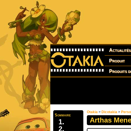
Actualités
Produit
Produits d
Otakia
>
Dicotakia
>
Pers
Sommaire
Arthas Menet