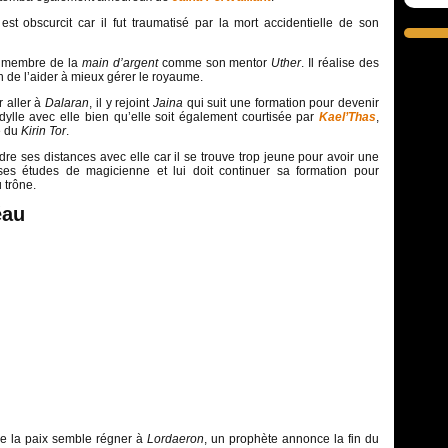
t obscurcit car il fut traumatisé par la mort accidentielle de son
in membre de la
main d’argent
comme son mentor
Uther
. Il réalise des
n de l’aider à mieux gérer le royaume.
r aller à
Dalaran
, il y rejoint
Jaina
qui suit une formation pour devenir
dylle avec elle bien qu’elle soit également courtisée par
Kael’Thas
,
e du
Kirin Tor
.
dre ses distances avec elle car il se trouve trop jeune pour avoir une
r ses études de magicienne et lui doit continuer sa formation pour
 trône.
éau
ue la paix semble régner à
Lordaeron
, un prophète annonce la fin du