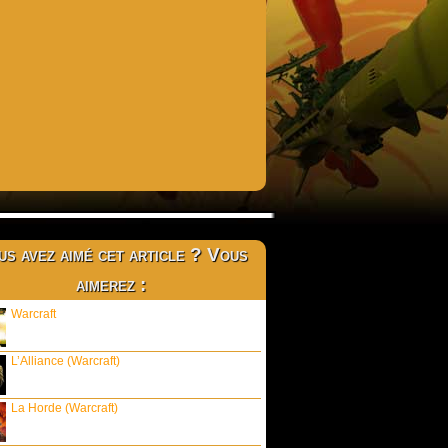
s avez aimé cet article ? Vous
aimerez :
Warcraft
L’Alliance (Warcraft)
La Horde (Warcraft)