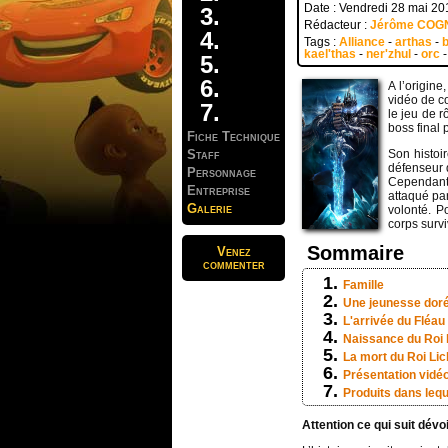
Date : Vendredi 28 mai 20
Rédacteur :
Jérôme COG
Tags :
Alliance
-
arthas
-
b
kael'thas
-
ner'zhul
-
orc
A l’origine
vidéo de c
le jeu de r
boss final 
Fiche Technique
Staff
Son histoir
défenseur 
Personnage
Cependant
Entreprise
attaqué pa
Galerie
volonté. P
corps surv
Sommaire
Venez
commenter
Famille
Une jeunesse dor
L'arrivée du Fléau
Naissance du Roi 
La mort du Roi Li
Présentation vidé
Produits dans lequ
Attention ce qui suit dévo