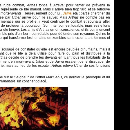
e rude combat,
Arthas
fonce à
Atreval
pour tenter de prévenir la
eprésente ce blé maudit. Mais il arrive bien trop tard et se retrouve
morts-vivants. Heureusement pour lui,
Jaina
était partie chercher du
née par
Uther
arrive pour le sauver. Mais
Arthas
ne compte pas en
a menace qui se profile, il veut continuer le combat et souhaite aller
de protéger la population. Son intention est louable, mais ses efforts
a été trouvé. Les amis d’Arthas en ont conscience, et ils commencent
semble pris d’un feu incontrôlable pour défendre son royaume. Qui ne le
die qui transforme les humains en zombies sans cœur tuant femmes et
 soulagé de constater qu’elle est encore peuplée d’humains, mais il
t que le blé a déjà utilisé pour faire du pain et distribuée à la
rthas
décide de prendre les devants en tuant tous les habitants de la
forment en mort-vivant.
Uther
et de
Jaina
essaient de le dissuader de
ie, mais au lieu de les écouter,
Arthas
relève
Uther
de ses fonctions
e sur le Seigneur de l’effroi
Mal’Ganis,
ce dernier le provoque et lui
Norfendre
, un continent glacé.