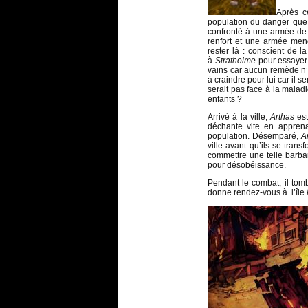
Après c
population du danger que r
confronté à une armée de 
renfort et une armée me
rester là : conscient de l
à
Stratholme
pour essayer 
vains car aucun remède n’
à craindre pour lui car il 
serait pas face à la mala
enfants ?
Arrivé à la ville,
Arthas
est
déchante vite en apprenan
population. Désemparé,
A
ville avant qu’ils se trans
commettre une telle barbar
pour désobéissance.
Pendant le combat, il tomb
donne rendez-vous à l’île