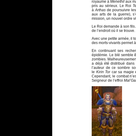
royaume à
Menethil
aux m
pris au sérieux. Le Roi
T
à
Arthas
de poursuivre le
aux arts de la guerre), s
mission, un nouvel ordre vi
Le Roi demande à son fils
de l’endroit où il se trouve.
Avec une petite armée, il 
des morts-vivants permet à 
En continuant ses reche
épidémie. Le blé semble ê
zombies. Malheureuseme
a déjà été distribué dans 
l’auteur de ce sombre sor
le
Kirin Tor
car sa magie é
Cependant, le combat n’est 
Seigneur de l’effroi
Mal’Ga