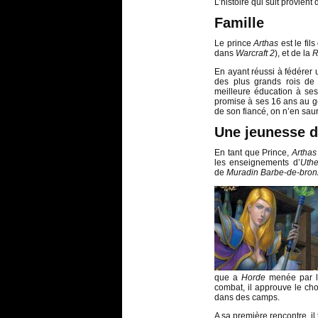
L’histoire qui suit provient
Famille
Le prince
Arthas
est le fil
dans
Warcraft 2
), et de la
R
En ayant réussi à fédérer
des plus grands rois de 
meilleure éducation à se
promise à ses 16 ans au 
de son fiancé, on n’en saur
Une jeunesse 
En tant que Prince,
Artha
les enseignements d’
Uth
de
Muradin Barbe-de-bron
que a
Horde
menée par l
combat, il approuve le ch
dans des camps.
A sa première rencontre, 