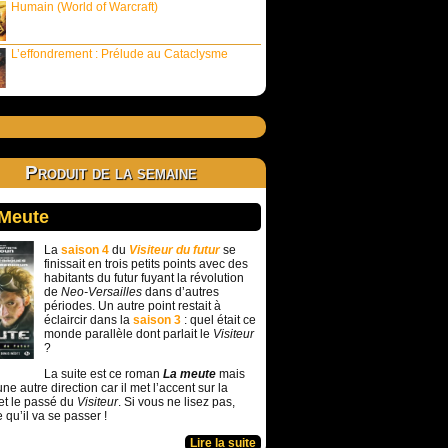
Humain (World of Warcraft)
L’effondrement : Prélude au Cataclysme
Produit de la semaine
 Meute
La
saison 4
du
Visiteur du futur
se
finissait en trois petits points avec des
habitants du futur fuyant la révolution
de
Neo-Versailles
dans d’autres
périodes. Un autre point restait à
éclaircir dans la
saison 3
: quel était ce
monde parallèle dont parlait le
Visiteur
?
La suite est ce roman
La meute
mais
ne autre direction car il met l’accent sur la
et le passé du
Visiteur
. Si vous ne lisez pas,
e qu’il va se passer !
Lire la suite