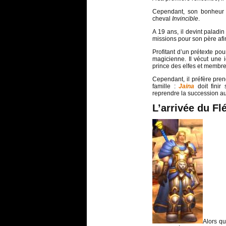
Cependant, son bonheur es
cheval
Invincible
.
A 19 ans, il devint palad
missions pour son père afi
Profitant d’un prétexte pou
magicienne. Il vécut une i
prince des elfes et membr
Cependant, il préfère pren
famille :
Jaina
doit fini
reprendre la succession au
L’arrivée du Fl
Alors q