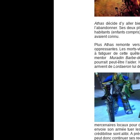
Athas
décide d’y aller bi
l’abandonner. Ses deux pl
habitants (enfants compri
avaient connu.
Plus Athas remonte vers 
oppressantes. Les morts-vi
à fatiguer de cette quêt
mentor
Muradin Barbe-d
pourrait peut-être l’aider
arrivent de
Lordaeron
lui d
mercenaires locaux pour dé
envoie son armée tuer les
crédibilise sont alibi. A pr
peut donc continuer ses r