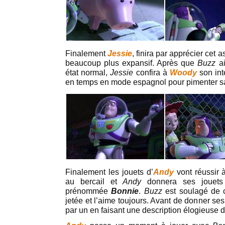
Finalement
Jessie
, finira par apprécier cet 
beaucoup plus expansif. Après que
Buzz
ai
état normal,
Jessie
confira à
Woody
son int
en temps en mode espagnol pour pimenter sa
Finalement les jouets d’
Andy
vont réussir à
au bercail et
Andy
donnera ses jouets à
prénommée
Bonnie
.
Buzz
est soulagé de c
jetée et l’aime toujours. Avant de donner ses
par un en faisant une description élogieuse 