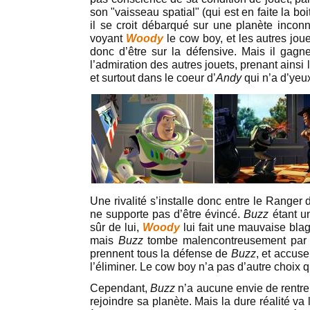
son "vaisseau spatial" (qui est en faite la boi
il se croit débarqué sur une planète incon
voyant
Woody
le cow boy, et les autres jou
donc d’être sur la défensive. Mais il gag
l’admiration des autres jouets, prenant ainsi
et surtout dans le coeur d’
Andy
qui n’a d’yeu
Une rivalité s’installe donc entre le Ranger 
ne supporte pas d’être évincé.
Buzz
étant un
sûr de lui,
Woody
lui fait une mauvaise blag
mais
Buzz
tombe malencontreusement par la
prennent tous la défense de
Buzz
, et accuse
l’éliminer. Le cow boy n’a pas d’autre choix 
Cependant,
Buzz
n’a aucune envie de rentrer
rejoindre sa planète. Mais la dure réalité va