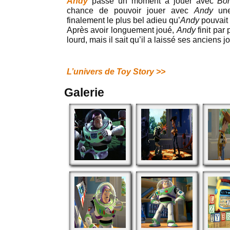
Andy
passe un moment à jouer avec
Bo
chance de pouvoir jouer avec
Andy
une 
finalement le plus bel adieu qu’
Andy
pouvait l
Après avoir longuement joué,
Andy
finit par 
lourd, mais il sait qu’il a laissé ses anciens
L’univers de Toy Story >>
Galerie