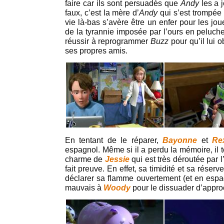
faire car ils sont persuadés que
Andy
les a j
faux, c’est la mère d’
Andy
qui s’est trompée
vie là-bas s’avère être un enfer pour les jo
de la tyrannie imposée par l’ours en peluch
réussir à reprogrammer
Buzz
pour qu’il lui 
ses propres amis.
En tentant de le réparer,
Bayonne
et
Re
espagnol. Même si il a perdu la mémoire, il
charme de
Jessie
qui est très déroutée par 
fait preuve. En effet, sa timidité et sa réserv
déclarer sa flamme ouvertement (et en espag
mauvais à
Woody
pour le dissuader d’appr