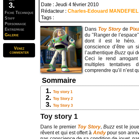
Date : Jeudi 4 février 2010
Rédacteur :
Charles-Edouard MANDEFIE
Fiche Technique
Tags :
Staff
Personnage
Dans
Toy Story
de
Pix
Entreprise
du "Ranger de l’espace
Galerie
dont il est le héro.
conscience d’être un si
Venez
commenter
l’authentique
Buzz
qui do
Ceci le rend arrogant
multiples tentatives
comprendre qu’il n’est qu
Sommaire
Toy story 1
Toy Story 2
Toy Story 3
Toy story 1
Dans le premier
Toy Story
,
Buzz
est le jou
rêvent et qui est offert à
Andy
pour son anniv
pas conscience de sa condition de jouet, par