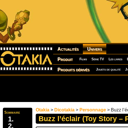
Actualités
Univers
Produit
Films
Série TV
Les livres
Produits dérivés
Jouets de qualité
J
Otakia
>
Dicotakia
>
Personnage
> Buzz l’éc
Sommaire
Buzz l’éclair (Toy Story – 