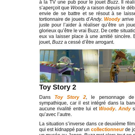
à la TV une pub pour le jouet
Buzz
. Il ré
s’aperçoit que
Woody
a raison depuis le déb
envie de se battre et se résout à se laiss
tortionnaire de jouets d’
Andy
.
Woody
arrive
juste pour l’aider à réaliser qu’être un jo
glorieux qu’être le vrai Buzz. De cette situation
eux va laisser place à une amitié sincère. 
jouet,
Buzz
a cessé d’être arrogant.
Toy Story 2
Dans
Toy Story 2
, le personnage 
sympathique, car il est intégré dans la band
aucune rivalité entre lui et
Woody
.
Andy
s
qu’avec l’autre.
La situation s’inverse dans ce deuxième film, 
qui est kidnappé par un
collectionneur
de jo