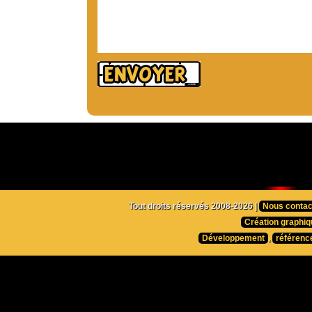
Tout droits réservés 2008-2026 |
Nous contac
Création graphiq
Développement
,
référenc