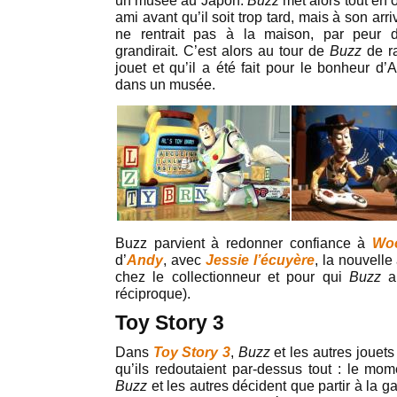
un musée au Japon.
Buzz
met alors tout en 
ami avant qu’il soit trop tard, mais à son arr
ne rentrait pas à la maison, par peur 
grandirait. C’est alors au tour de
Buzz
de r
jouet et qu’il a été fait pour le bonheur d
dans un musée.
Buzz parvient à redonner confiance à
Wo
d’
Andy
, avec
Jessie l’écuyère
, la nouvell
chez le collectionneur et pour qui
Buzz
a 
réciproque).
Toy Story 3
Dans
Toy Story 3
,
Buzz
et les autres jouets
qu’ils redoutaient par-dessus tout : le mo
Buzz
et les autres décident que partir à la g