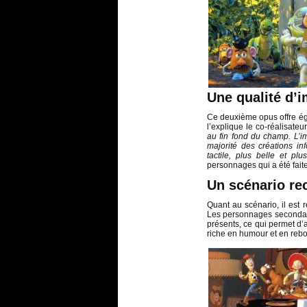
Une qualité d’
Ce deuxième opus offre ég
l’explique le co-réalisateu
au fin fond du champ. L’im
majorité des créations in
tactile, plus belle et plus
personnages qui a été faite
Un scénario re
Quant au scénario, il est 
Les personnages secondai
présents, ce qui permet d’a
riche en humour et en reb