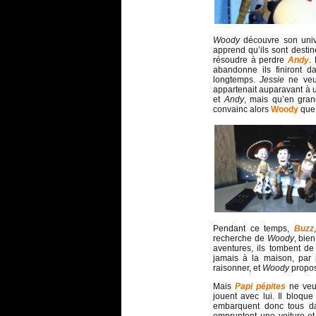
Woody
découvre son univ
apprend qu’ils sont desti
résoudre à perdre
Andy
.
abandonne ils finiront 
longtemps.
Jessie
ne veut 
appartenait auparavant à 
et
Andy
, mais qu’en grand
convainc alors
Woody
que 
Pendant ce temps,
Buzz
recherche de
Woody
, bie
aventures, ils tombent d
jamais à la maison, par
raisonner, et
Woody
propo
Mais
Papi pépites
ne veut
jouent avec lui. Il bloque
embarquent donc tous dan