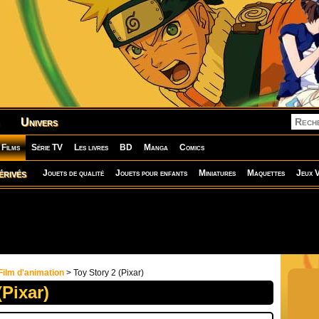
Univers
Films
Série TV
Les livres
BD
Manga
Comics
érivés
Jouets de qualité
Jouets pour enfants
Miniatures
Maquettes
Jeux V
Film d'animation
> Toy Story 2 (Pixar)
(Pixar)