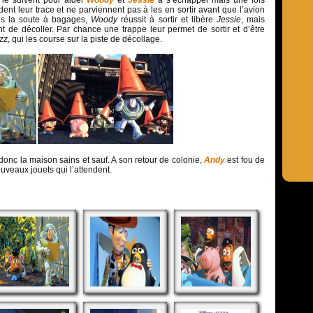
 le suivent pour aider
Woody
et
Jessie
à s’échapper mais une fois
erdent leur trace et ne parviennent pas à les en sortir avant que l’avion
ns la soute à bagages,
Woody
réussit à sortir et libère
Jessie
, mais
int de décoller. Par chance une trappe leur permet de sortir et d’être
zz
, qui les course sur la piste de décollage.
donc la maison sains et sauf. A son retour de colonie,
Andy
est fou de
ouveaux jouets qui l’attendent.