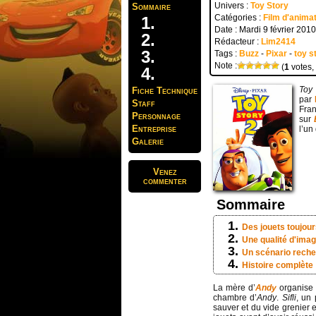
Univers :
Toy Story
Sommaire
Catégories :
Film d'anima
Date : Mardi 9 février 2010
Rédacteur :
Lim2414
Tags :
Buzz
-
Pixar
-
toy s
Note :
(
1
votes,
Toy 
Fiche Technique
par
Staff
Fran
Personnage
sur
Entreprise
l’un
Galerie
Venez
commenter
Sommaire
Des jouets toujou
Une qualité d'imag
Un scénario rech
Histoire complète
La mère d’
Andy
organise 
chambre d’
Andy
.
Sifli
, un 
sauver et du vide grenier e