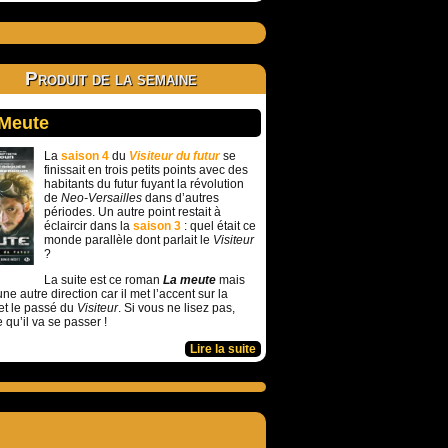
Produit de la semaine
 Meute
La
saison 4
du
Visiteur du futur
se
finissait en trois petits points avec des
habitants du futur fuyant la révolution
de
Neo-Versailles
dans d’autres
périodes. Un autre point restait à
éclaircir dans la
saison 3
: quel était ce
monde parallèle dont parlait le
Visiteur
?
La suite est ce roman
La meute
mais
ne autre direction car il met l’accent sur la
et le passé du
Visiteur
. Si vous ne lisez pas,
e qu’il va se passer !
Lire la suite