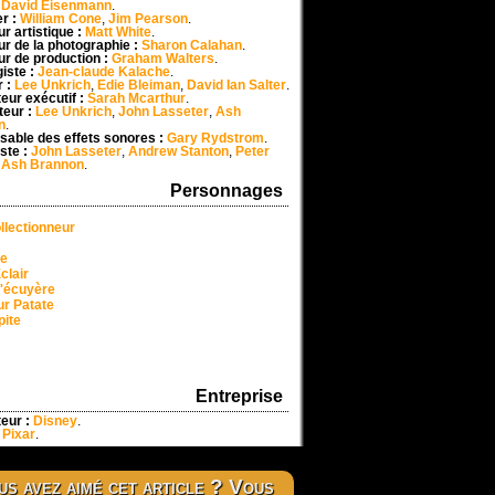
:
David Eisenmann
.
r :
William Cone
,
Jim Pearson
.
r artistique :
Matt White
.
ur de la photographie :
Sharon Calahan
.
ur de production :
Graham Walters
.
giste :
Jean-claude Kalache
.
r :
Lee Unkrich
,
Edie Bleiman
,
David Ian Salter
.
eur exécutif :
Sarah Mcarthur
.
teur :
Lee Unkrich
,
John Lasseter
,
Ash
n
.
able des effets sonores :
Gary Rydstrom
.
ste :
John Lasseter
,
Andrew Stanton
,
Peter
,
Ash Brannon
.
Personnages
ollectionneur
e
clair
l'écuyère
r Patate
pite
Entreprise
eur :
Disney
.
:
Pixar
.
s avez aimé cet article ? Vous