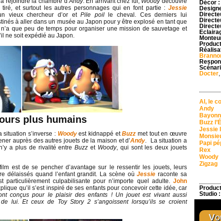
 à rejoindre la chambre d’
Andy
. En arrivant chez lui,
Woody
découvre
Décor 
t tiré, et surtout les autres personnages qui en font partie :
Jessie
Designe
Directeu
un vieux chercheur d’or et
Pile poil
le cheval. Ces derniers lui
Directe
tinés à aller dans un musée au Japon pour y être explosé en tant que
Directe
n’a que peu de temps pour organiser une mission de sauvetage et
Eclaira
il ne soit expédié au Japon.
Monteu
Product
Réalisa
Branno
Respons
Scénari
Docter
Al, le c
Andy
Bayonn
jours plus humains
Buzz l’É
Jessie 
 situation s’inverse :
Woody
est kidnappé et
Buzz
met tout en œuvre
Monsieu
mener auprès des autres jouets de la maison et d’
Andy
. La situation a
Papi pé
’y a plus de rivalité entre
Buzz
et
Woody
, qui sont les deux jouets
Rex
Woody
Zigzag
film est de se pencher d’avantage sur le ressentir les jouets, leurs
tre délaissés quand l’enfant grandit. La scène où
Jessie
raconte sa
t particulièrement culpabilisante pour n’importe quel adulte.
John
explique qu’il s’est inspiré de ses enfants pour concevoir cette idée, car
Product
Studio 
nt conçus pour le plaisir des enfants ! Un jouet est vivant aussi
de lui. Et ceux de Toy Story 2 s’angoissent lorsqu’ils se croient
Vou