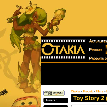
Actualités
Produit
Produits d
Otakia
>
Produit
>
Films
>
Toy Story 2 
Univers :