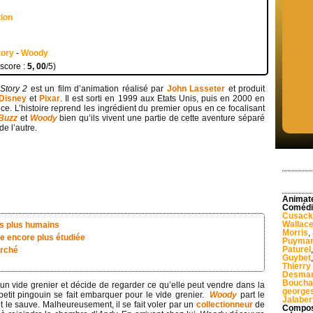
tion
tory
-
Woody
 score :
5, 00
/5)
Story 2
est un film d’animation réalisé par
John Lasseter
et produit
Disney
et
Pixar
. Il est sorti en 1999 aux Etats Unis, puis en 2000 en
ce. L’histoire reprend les ingrédient du premier opus en ce focalisant
Buzz
et
Woody
bien qu’ils vivent une partie de cette aventure séparé
 de l’autre.
Animat
Comédi
Cusack
Wallac
rs plus humains
Morris
,
e encore plus étudiée
Puymar
Paturel
erché
Guybet
Thierr
Desmar
Boucha
un vide grenier et décide de regarder ce qu’elle peut vendre dans la
georges
petit pingouin se fait embarquer pour le vide grenier.
Woody
part le
Jalaber
t le sauve. Malheureusement, il se fait voler par un
collectionneur
de
Compos