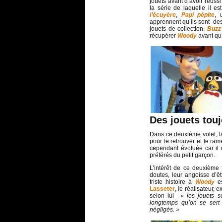
jouets avant d’avoir réussi
la série de laquelle il es
l’écuyère
,
Papi pépite
, 
apprennent qu’ils sont des
jouets de collection.
Buzz
récupérer
Woody
avant qu’
Des jouets tou
Dans ce deuxième volet, la
pour le retrouver et le ra
cependant évoluée car il n
préférés du petit garçon.
L’intérêt de ce deuxième 
doutes, leur angoisse d’ê
triste histoire à
Woody
es
Lasseter
, le réalisateur, 
selon lui
» les jouets so
longtemps qu’on se sert 
négligés. »