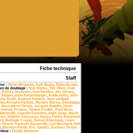
Fiche technique
Staff
eur :
Glenn Mcqueen
,
Kyle Balda
,
Dylan Brown
.
en de doublage :
Tom Hanks
,
Tim Allen
,
Joan
,
Kelsey Grammer
,
Don Rickles
,
Jim Varney
,
e Shawn
,
John Ratzenberger
,
Annie Potts
,
John
Joe Ranft
,
Andrew Stanton
,
Jean-philippe
tin
,
Richard Darbois
,
Myriam Morea
,
Dominique
,
Jean-pierre Denys
,
Jacques Balutin
,
Henri
,
Patrick Prejean
,
Vanina Pradier
,
Paul Nivet
,
y Wermuth
,
Laurent Gamelon
,
Alain Zouvi
,
Mario
ais
,
Violette Chauveau
,
Nancy Fortin
,
Raymond
rd
,
Nathalie Coupal
,
Benoit Rousseau
,
Louis-
 Girard
,
François Sasseville
,
Carl Béchard
,
Kim
t
,
Bernard Fortin
,
Eric Gaudry
,
Barbara Tissier
.
iteur :
Randy Newman
.