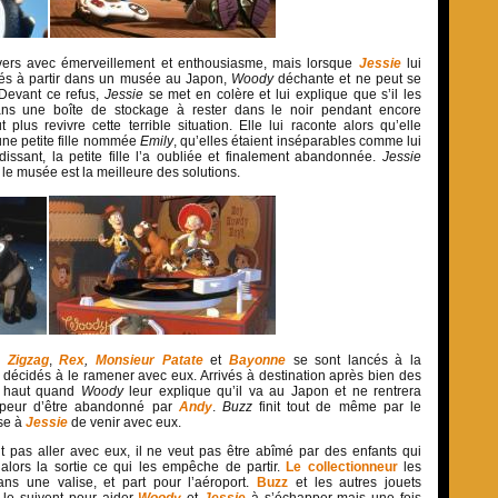
ers avec émerveillement et enthousiasme, mais lorsque
Jessie
lui
nés à partir dans un musée au Japon,
Woody
déchante et ne peut se
 Devant ce refus,
Jessie
se met en colère et lui explique que s’il les
dans une boîte de stockage à rester dans le noir pendant encore
plus revivre cette terrible situation. Elle lui raconte alors qu’elle
une petite fille nommée
Emily
, qu’elles étaient inséparables comme lui
issant, la petite fille l’a oubliée et finalement abandonnée.
Jessie
le musée est la meilleure des solutions.
,
Zigzag
,
Rex
,
Monsieur Patate
et
Bayonne
se sont lancés à la
n décidés à le ramener avec eux. Arrivés à destination après bien des
e haut quand
Woody
leur explique qu’il va au Japon et ne rentrera
 peur d’être abandonné par
Andy
.
Buzz
finit tout de même par le
se à
Jessie
de venir avec eux.
 pas aller avec eux, il ne veut pas être abîmé par des enfants qui
 alors la sortie ce qui les empêche de partir.
Le collectionneur
les
s une valise, et part pour l’aéroport.
Buzz
et les autres jouets