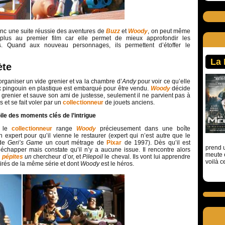
nc une suite réussie des aventures de
Buzz
et
Woody
, on peut même
 plus au premier film car elle permet de mieux approfondir les
. Quand aux nouveau personnages, ils permettent d’étoffer le
La
ète
rganiser un vide grenier et va la chambre d’
Andy
pour voir ce qu’elle
x pingouin en plastique est embarqué pour être vendu.
Woody
décide
 grenier et sauve son ami de justesse, seulement il ne parvient pas à
 et se fait voler par un
collectionneur
de jouets anciens.
oile des moments clés de l’intrigue
, le
collectionneur
range
Woody
précieusement dans une boîte
n expert pour qu’il vienne le restaurer (expert qui n’est autre que le
 de
Geri’s Game
un court métrage de
Pixar
de 1997). Dès qu’il est
prend u
échapper mais constate qu’il n’y a aucune issue. Il rencontre alors
meute 
 pépites
un
chercheur d’or, et
Pilepoil
le cheval. Ils vont lui apprendre
voilà c
 tirés de la même série et dont
Woody
est le héros.