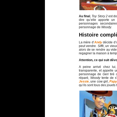
Au
final
,
Toy Story 2
est do
dire qu’elle apporte un
personnages secondaires
personnage de
Woody
.
Histoire compl
La mère d’
Andy
décide d’o
peut vendre.
Siffli
, un vieu
alors de se rendre au vide
regagner la maison à temps
Attention, ce qui suit dév
A peine arrivé chez lui
transparente, et appelle u
personnage de
Geri
tiré
réparé,
Woody
tente de s’
Jessie
, une cow girl,
Papy
qu’ils sont tous des jouets