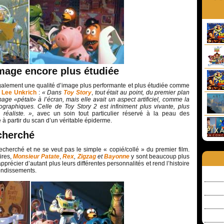
image encore plus étudiée
alement une qualité d’image plus performante et plus étudiée comme
r
Lee Unkrich
:
« Dans
Toy Story
,
tout était au point, du premier plan
age «pétait» à l’écran, mais elle avait un aspect artificiel, comme la
fographiques. Celle de Toy Story 2 est infiniment plus vivante, plus
 réaliste. »
, avec un soin tout particulier réservé à la peau des
 à partir du scan d’un véritable épiderme.
cherché
recherché et ne se veut pas le simple « copié/collé » du premier film.
res,
Monsieur Patate
,
Rex
,
Zigzag
et
Bayonne
y sont beaucoup plus
pprécier d’autant plus leurs différentes personnalités et rend l’histoire
ondissements.