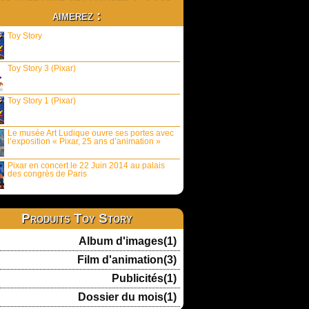
aimerez :
Toy Story
Toy Story 3 (Pixar)
Toy Story 1 (Pixar)
Le musée Art Ludique ouvre ses portes avec
l’exposition « Pixar, 25 ans d’animation »
Pixar en concert le 22 Juin 2014 au palais
des congrès de Paris
Produits Toy Story
Album d'images(1)
Film d'animation(3)
Publicités(1)
Dossier du mois(1)