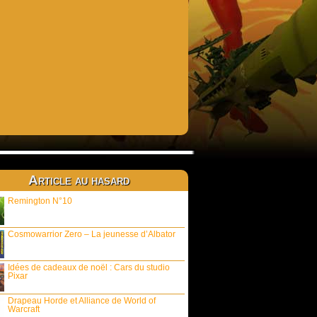
Article au hasard
Remington N°10
Cosmowarrior Zero – La jeunesse d’Albator
Idées de cadeaux de noël : Cars du studio
Pixar
Drapeau Horde et Alliance de World of
Warcraft