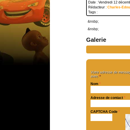
Date : Vendredi 12 décem
Rédacteur :
Charles-Edo
Tags :
&nsbp;
&nsbp;
Galerie
Votre adresse de message
avec
*
Nom
*
Adresse de contact
*
CAPTCHA Code
*