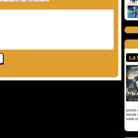
La
prend u
meute 
voilà c