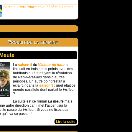
Sortie du Petit Prince et la Planète du temps
Produit de la semaine
 Meute
La
saison 4
du
Visiteur du futur
se
finissait en trois petits points avec des
habitants du futur fuyant la révolution
de
Neo-Versailles
dans d’autres
périodes. Un autre point restait à
éclaircir dans la
saison 3
: quel était ce
monde parallèle dont parlait le
Visiteur
?
La suite est ce roman
La meute
mais
ne autre direction car il met l’accent sur la
et le passé du
Visiteur
. Si vous ne lisez pas,
e qu’il va se passer !
Lire la suite