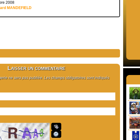
bre 2008
uard MANDEFIELD
Laisser un commentaire
rie ne sera pas publiée. Les champs obligatoires sont indiqués