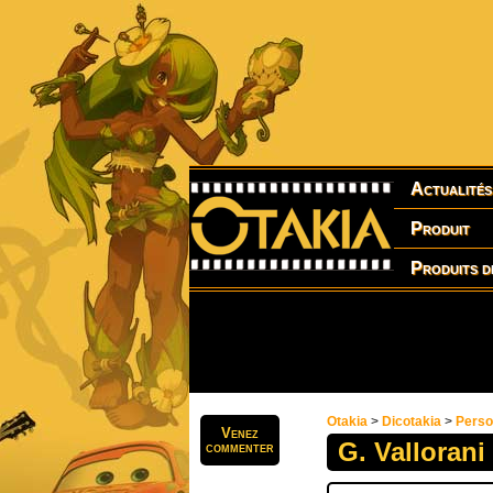
Actualités
Produit
Produits d
Otakia
>
Dicotakia
>
Pers
Venez
G. Vallorani
commenter