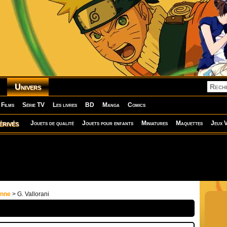
Univers
Films
Série TV
Les livres
BD
Manga
Comics
érivés
Jouets de qualité
Jouets pour enfants
Miniatures
Maquettes
Jeux V
onne
> G. Vallorani