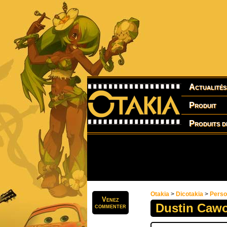
Actualités
Produit
Produits d
Otakia
>
Dicotakia
>
Pers
Venez
Dustin Caw
commenter