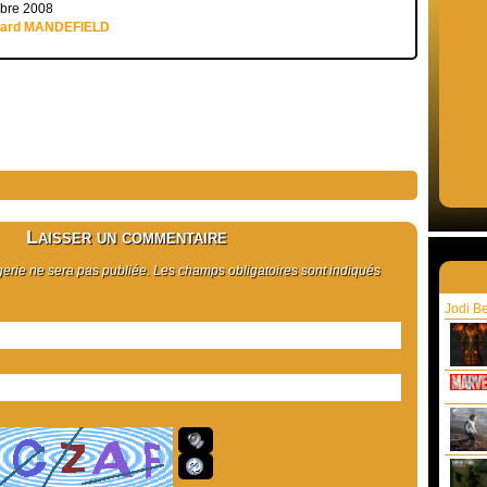
mbre 2008
uard MANDEFIELD
Laisser un commentaire
rie ne sera pas publiée. Les champs obligatoires sont indiqués
Jodi B