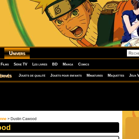
Univers
Films
Série TV
Les livres
BD
Manga
Comics
érivés
Jouets de qualité
Jouets pour enfants
Miniatures
Maquettes
Jeux V
onne
> Dustin Cawood
ood