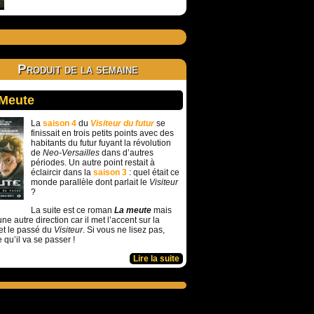
Produit de la semaine
 Meute
La
saison 4
du
Visiteur du futur
se
finissait en trois petits points avec des
habitants du futur fuyant la révolution
de
Neo-Versailles
dans d’autres
périodes. Un autre point restait à
éclaircir dans la
saison 3
: quel était ce
monde parallèle dont parlait le
Visiteur
?
La suite est ce roman
La meute
mais
ne autre direction car il met l’accent sur la
et le passé du
Visiteur
. Si vous ne lisez pas,
e qu’il va se passer !
Lire la suite