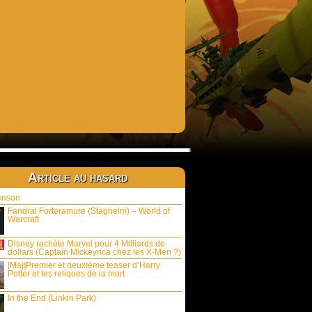
Article au hasard
enson
Fandral Forteramure (Staghelm) – World of
Warcraft
Disney rachète Marvel pour 4 Milliards de
dollars (Captain Mickeyrica chez les X-Men ?)
[Maj]Premier et deuxième teaser d’Harry
Potter et les reliques de la mort
In the End (Linkin Park)