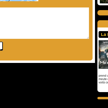
La
prend u
meute 
voilà c