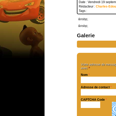
Date : Vendredi 19 septe
Rédacteur :
Charles-Edo
Tags :
&nsbp;
&nsbp;
Galerie
Votre adresse de message
avec
*
Nom
*
Adresse de contact
*
CAPTCHA Code
*