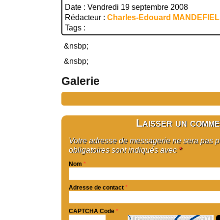
Date : Vendredi 19 septembre 2008
Rédacteur :
Charles-Edouard MANDEFIE
Tags :
&nsbp;
&nsbp;
Galerie
Laisser un comme
Votre adresse de messagerie ne sera pas 
obligatoires sont indiqués avec
*
Nom
*
Adresse de contact
*
CAPTCHA Code
*