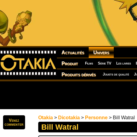
Actualités
Univers
Produit
Films
Série TV
Les livres
Produits dérivés
Jouets de qualité
J
Otakia
>
Dicotakia
>
Personne
> Bill Watral
Venez
commenter
Bill Watral