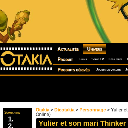
Actualités
Univers
Produit
Films
Série TV
Les livres
Produits dérivés
Jouets de qualité
J
Otakia
>
Dicotakia
>
Personnage
> Yulier e
Sommaire
Online)
Yulier et son mari Thinker