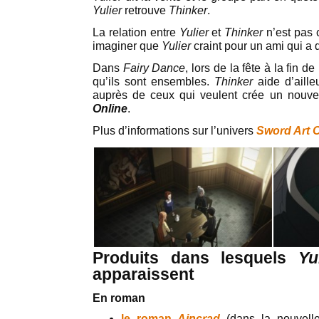
Yulier
retrouve
Thinker
.
La relation entre
Yulier
et
Thinker
n’est pas 
imaginer que
Yulier
craint pour un ami qui a
Dans
Fairy Dance
, lors de la fête à la fin de
qu’ils sont ensembles.
Thinker
aide d’aill
auprès de ceux qui veulent crée un n
Online
.
Plus d’informations sur l’univers
Sword Art O
Produits dans lesquels
Yu
apparaissent
En roman
le roman
Aincrad
(dans la nouvel