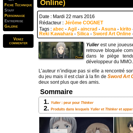
Online)
Fiche Technique
Staff
Personnage
Date : Mardi 22 mars 2016
Entreprise
Rédacteur :
Jérôme COGNET
Galerie
Tags :
abec
-
Agil
-
aincrad
-
Asuna
-
kirito
Reki Kawahara
-
Silica
-
Sword Art Online
Venez
commenter
Yulier
est une joueus
retrouve bloquée co
dans le piège ten
développeur du MMO.
L’auteur n’indique pas si elle a rencontré s
du jeu mais il est clair à la fin de
Sword Art 
deux sont plus que des amis.
Sommaire
Yulier
: peur pour
Thinker
Produits dans lesquels
Yulier
et
Thinker
et appar