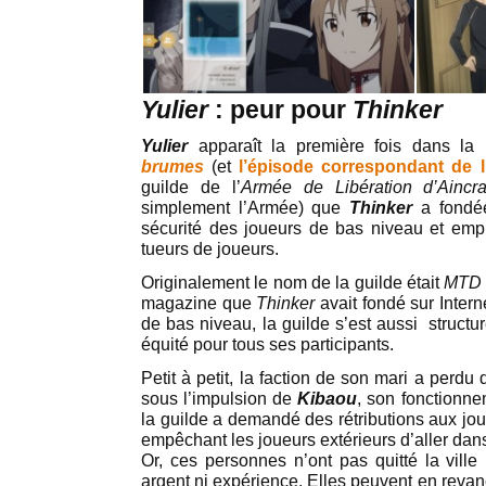
Yulier
: peur pour
Thinker
Yulier
apparaît la première fois dans la
brumes
(et
l’épisode correspondant de l
guilde de l’
Armée de Libération d’Ainc
simplement l’Armée) que
Thinker
a fondée
sécurité des joueurs de bas niveau et emp
tueurs de joueurs.
Originalement le nom de la guilde était
MTD
magazine que
Thinker
avait fondé sur Intern
de bas niveau, la guilde s’est aussi structu
équité pour tous ses participants.
Petit à petit, la faction de son mari a perdu d
sous l’impulsion de
Kibaou
, son fonctionn
la guilde a demandé des rétributions aux jou
empêchant les joueurs extérieurs d’aller dan
Or, ces personnes n’ont pas quitté la ville
argent ni expérience. Elles peuvent en revan