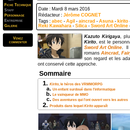
Fiche Technique
Date : Mardi 8 mars 2016
Staff
Rédacteur :
Jérôme COGNET
Personnage
Entreprise
Tags :
abec
-
Agil
-
aincrad
-
Asuna
-
kirito
Reki Kawahara
-
Silica
-
Sword Art Online
Galerie
Kazuto Kirigaya
, pl
Venez
Kirito
, est le personn
commenter
Sword Art Online
. I
romans
Aincrad
,
Fair
son regard et les ad
ont conservé cette approche.
Sommaire
Kirito
, le héros des VRMMORPG
Un enfant surdoué dans l'informatique
Le vainqueur de MMO
Des aventures qui l'ont ouvert vers les autres
Produits dans lequel
Kirito
apparaît