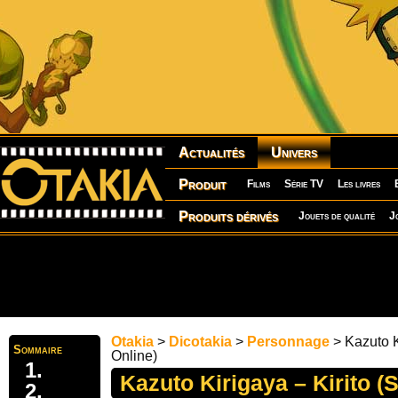
Actualités
Univers
Produit
Films
Série TV
Les livres
Produits dérivés
Jouets de qualité
J
Otakia
>
Dicotakia
>
Personnage
> Kazuto K
Sommaire
Online)
Kazuto Kirigaya – Kirito (