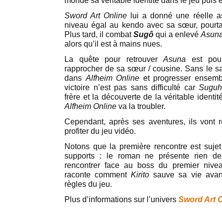
monde sa véritable identité dans le jeu puis en
Sword Art Online
lui a donné une réelle as
niveau égal au kendo avec sa sœur, pourta
Plus tard, il combat
Sugô
qui a enlevé
Asun
alors qu’il est à mains nues.
La quête pour retrouver
Asuna
est po
rapprocher de sa sœur / cousine. Sans le sav
dans
Alfheim Online
et progresser ensemb
victoire n’est pas sans difficulté car
Suguh
frère et la découverte de la véritable identi
Alfheim Online
va la troubler.
Cependant, après ses aventures, ils vont r
profiter du jeu vidéo.
Notons que la première rencontre est sujet 
supports : le roman ne présente rien de
rencontrer face au boss du premier niv
raconte comment
Kirito
sauve sa vie avant
règles du jeu.
Plus d’informations sur l’univers
Sword Art O