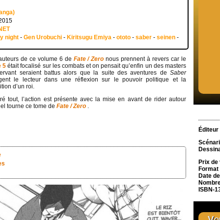
manga)
 2015
NET
ay night
-
Gen Urobuchi
-
Kiritsugu Emiya
-
ototo
-
saber
-
seinen
-
auteurs de ce volume 6 de
Fate / Zero
nous prennent à revers car le
 5
était focalisé sur les combats et on pensait qu’enfin un des masters
ervant seraient battus alors que la suite des aventures de
Saber
gent le lecteur dans une réflexion sur le pouvoir politique et la
ition d’un roi.
ré tout, l’action est présente avec la mise en avant de rider autour
el tourne ce tome de
Fate / Zero
.
Éditeur
Scénari
Dessin
e
Prix de
es
Format
Date de
Nombre
ISBN-1
Vou