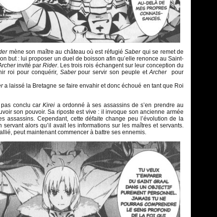
der
mène son maître au château où est réfugié
Saber
qui se remet de
n but : lui proposer un duel de boisson afin qu’elle renonce au Saint-
Archer
invité par
Rider
. Les trois rois échangent sur leur conception du
ir roi pour conquérir,
Saber
pour servir son peuple et
Archer
pour
r
a laissé la Bretagne se faire envahir et donc échoué en tant que Roi
t pas conclu car
Kirei
a ordonné à ses assassins de s’en prendre au
voir son pouvoir. Sa riposte est vive : il invoque son ancienne armée
es assassins. Cependant, cette défaite change peu l’évolution de la
 servant alors qu’il avait les informations sur les maîtres et servants.
it allié, peut maintenant commencer à battre ses ennemis.