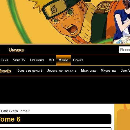
Univers
Films
Série TV
Les livres
BD
Manga
Comics
érivés
Jouets de qualité
Jouets pour enfants
Miniatures
Maquettes
Jeux V
 Fate / Zero Tome 6
Tome 6