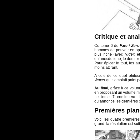
Critique et ana
Ce tome 6 de
Fate / Zero
hommes de pouvoir en oppo
plus riche (avec
Rider
) e
qu’anecdotique, le dernier 
Pour épicer le tout, les 
moins attirant.
A côté de ce duel phil
Waver
qui semblait palot p
Au final,
grâce à ce volu
en proposant un volume mél
Le tome 7 continuera-t-
qu’annonce les dernières
Premières pla
Voici les quatre premièr
grand, la résolution est suf