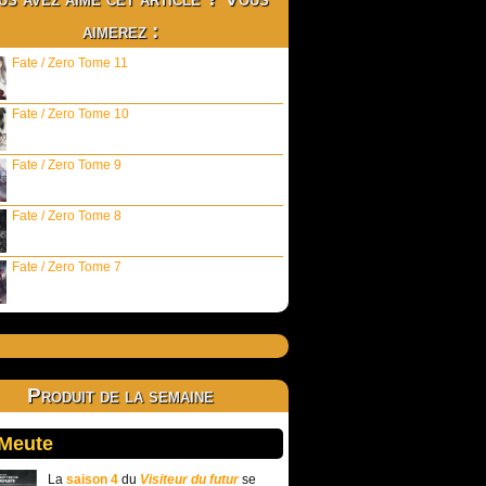
aimerez :
Fate / Zero Tome 11
Fate / Zero Tome 10
Fate / Zero Tome 9
Fate / Zero Tome 8
Fate / Zero Tome 7
Produit de la semaine
 Meute
La
saison 4
du
Visiteur du futur
se