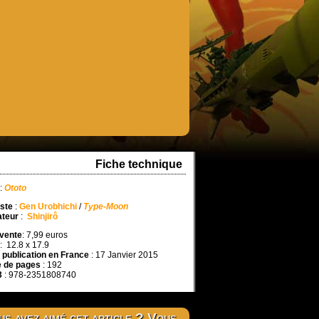
Fiche technique
:
Ototo
ste
:
Gen Urobhichi
/
Type-Moon
ateur
:
Shinjirô
 vente
: 7,99 euros
: 12.8 x 17.9
 publication en France
: 17 Janvier 2015
 de pages
: 192
3
: 978-2351808740
s avez aimé cet article ? Vous