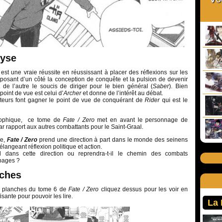
lyse
est une vraie réussite en réussissant à placer des réflexions sur les
sant d’un côté la conception de conquête et la pulsion de devenir
t de l’autre le soucis de diriger pour le bien général (
Saber
). Bien
point de vue est celui d’
Archer
et donne de l’intérêt au débat.
auteurs font gagner le point de vue de conquérant de
Rider
qui est le
osophique, ce tome de
Fate / Zero
met en avant le personnage de
ar rapport aux autres combattants pour le Saint-Graal.
me,
Fate / Zero
prend une direction à part dans le monde des seinens
angeant réflexion politique et action.
il dans cette direction ou reprendra-t-il le chemin des combats
 pages ?
nches
es planches du tome 6 de
Fate / Zero
cliquez dessus pour les voir en
fisante pour pouvoir les lire.
La