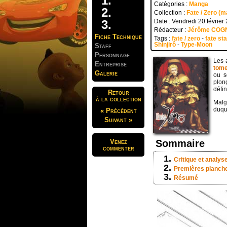
Catégories :
Manga
Collection :
Fate / Zero (
Date : Vendredi 20 février
Rédacteur :
Jérôme COG
Fiche Technique
Tags :
fate / zero
-
fate st
Shinjirô
-
Type-Moon
Staff
Personnage
Les 
Entreprise
tome
Galerie
ou s
plon
défin
Retour
à la collection
Malg
duqu
« Précédent
Suivant »
Venez
Sommaire
commenter
Critique et analys
Premières planch
Résumé