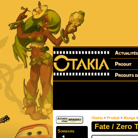
Actualités
Produit
Produits d
Otakia
>
Produit
>
Manga
>
Fate / Zero 
Sommaire