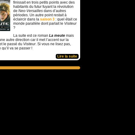
finissait en trois petits points avec des
habitants du futur fuyant la révolution
de
Neo-Versailles
dans d’autres
périodes. Un autre point restait à
éclaircir dans la
saison 3
: quel était ce
monde parallèle dont parlait le
Visiteur
?
La suite est ce roman
La meute
mais
ne autre direction car il met l’accent sur la
et le passé du
Visiteur
. Si vous ne lisez pas,
e qu’il va se passer !
Lire la suite