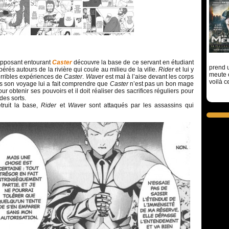
opposant entourant
Caster
découvre la base de ce servant en étudiant
prend u
rés autours de la rivière qui coule au milieu de la ville.
Rider
et lui y
meute 
terribles expériences de
Caster
.
Waver
est mal à l’aise devant les corps
voilà c
is son voyage lui a fait comprendre que
Caster
n’est pas un bon mage
pour obtenir ses pouvoirs et il doit réaliser des sacrifices réguliers pour
des sorts.
truit la base,
Rider
et
Waver
sont attaqués par les assassins qui