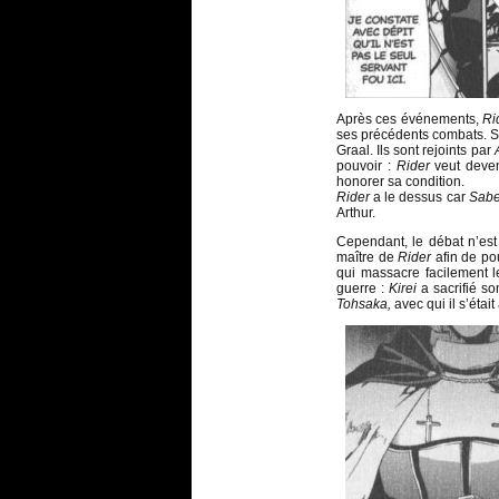
Après ces événements,
Ri
ses précédents combats. So
Graal. Ils sont rejoints par
pouvoir :
Rider
veut deven
honorer sa condition.
Rider
a le dessus car
Sabe
Arthur.
Cependant, le débat n’es
maître de
Rider
afin de pou
qui massacre facilement l
guerre :
Kirei
a sacrifié son
Tohsaka,
avec qui il s’éta