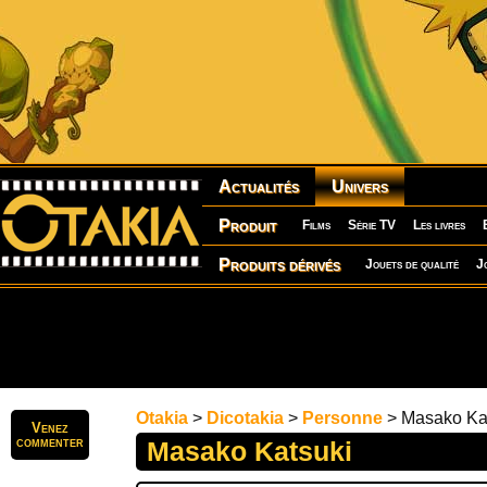
Actualités
Univers
Produit
Films
Série TV
Les livres
Produits dérivés
Jouets de qualité
J
Otakia
>
Dicotakia
>
Personne
> Masako Ka
Venez
commenter
Masako Katsuki