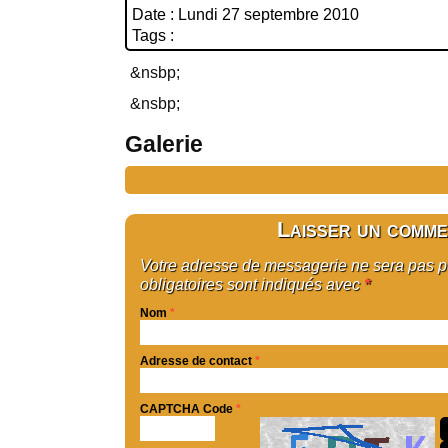
Date : Lundi 27 septembre 2010
Tags :
&nsbp;
&nsbp;
Galerie
Laisser un comme
Votre adresse de messagerie ne sera pas 
obligatoires sont indiqués avec
*
Nom
*
Adresse de contact
*
CAPTCHA Code
*