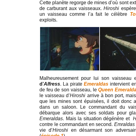
Cette planète regorge de mines d’où sont ext
de carburant aux vaisseaux.
Hiroshi
espère 
un vaisseau comme l’a fait le célèbre
To
exploits.
Malheureusement pour lui son vaisseau 
d’
Alfress
. La pirate
Emeraldas
intervient e
de feu de son vaisseau, le
Queen Emerald
le vaisseau d’
Hiroshi
arrive à bon port, mai
que les mines sont épuisées, il doit donc 
dans un saloon. Le commandant du vaiss
débarque alors avec ses soldats pour gla
Emeraldas
. Mais la situation dégénère et
H
contre le commandant en second.
Emraldas
vie d’
Hiroshi
en désarmant son adversaire 
(
épisode 1
).