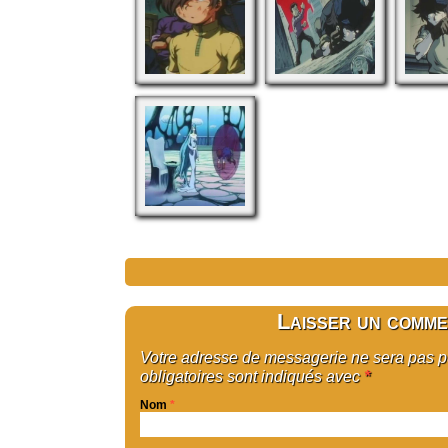
Laisser un comme
Votre adresse de messagerie ne sera pas 
obligatoires sont indiqués avec
*
Nom
*