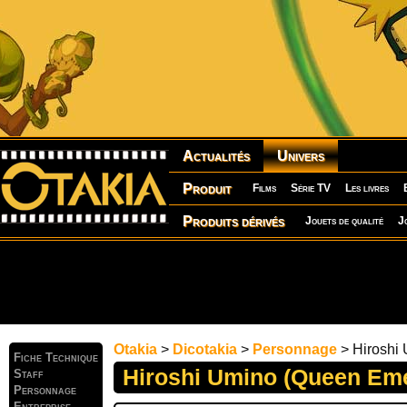
Actualités
Univers
Produit
Films
Série TV
Les livres
Produits dérivés
Jouets de qualité
J
Otakia
>
Dicotakia
>
Personnage
> Hiroshi
Fiche Technique
Hiroshi Umino (Queen Eme
Staff
Personnage
Entreprise