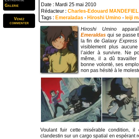
Date : Mardi 25 mai 2010
Galerie
Rédacteur :
Charles-Edouard MANDEFIE
Tags :
Emeraladas
-
Hiroshi Umino
-
leiji
Venez
commenter
Hiroshi Umino
appara
Emeraldas
qui se passe 
la fin de
Galaxy Express
visiblement plus aucune
l’aider à survivre. Ne p
même, il a dû travailler
bonne volonté, ses employe
non pas hésité à le molest
Voulant fuir cette misérable condition,
clandestin sur un cargo spatial en espérant r