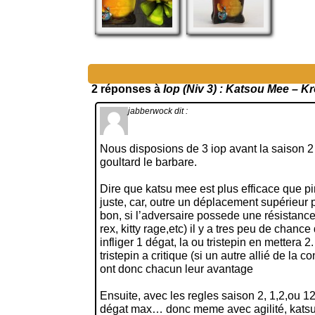
2 réponses à
Iop (Niv 3) : Katsou Mee – K
jabberwock
dit :
Nous disposions de 3 iop avant la saison 2…
goultard le barbare.
Dire que katsu mee est plus efficace que pin
juste, car, outre un déplacement supérieur p
bon, si l’adversaire possede une résistanc
rex, kitty rage,etc) il y a tres peu de chanc
infliger 1 dégat, la ou tristepin en mettera 
tristepin a critique (si un autre allié de la c
ont donc chacun leur avantage
Ensuite, avec les regles saison 2, 1,2,ou 12
dégat max… donc meme avec agilité, kats