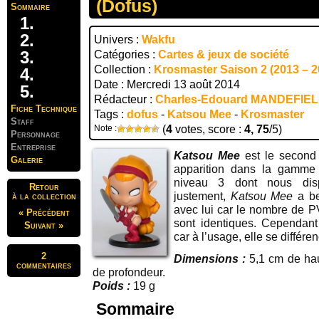
(Dofus)
Sommaire
Univers :
Wakfu
Catégories :
Cartes & jeux de société
Collection :
Krosmaster Saison 2 (2013 – 2
Date : Mercredi 13 août 2014
Rédacteur :
Charles-Edouard MANDEFIE
Fiche Technique
Tags :
dofus
-
Katsou Mee
-
Krosmaster
Staff
Note :
(
4
votes, score :
4, 75
/5)
Personnage
Entreprise
Katsou Mee
est le second 
Galerie
apparition dans la gamm
niveau 3 dont nous dis
Retour
justement,
Katsou Mee
a be
à la collection
avec lui car le nombre de PV
« Précédent
sont identiques. Cependant 
Suivant »
car à l’usage, elle se différe
2
Dimensions :
5,1 cm de hau
commentaires
de profondeur.
Poids :
19 g
Sommaire