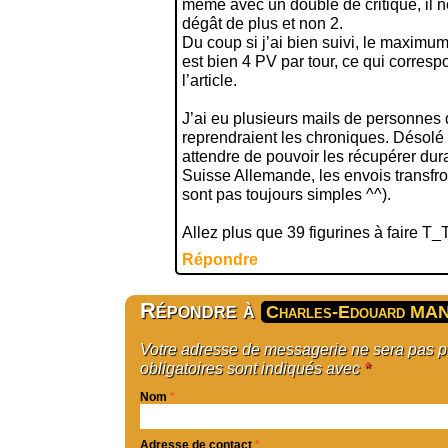
même avec un double dé critique, il n
dégât de plus et non 2.
Du coup si j’ai bien suivi, le maximum 
est bien 4 PV par tour, ce qui corresp
l’article.
J’ai eu plusieurs mails de personne
reprendraient les chroniques. Désolé d
attendre de pouvoir les récupérer dur
Suisse Allemande, les envois transfro
sont pas toujours simples ^^).
Allez plus que 39 figurines à faire T_
Répondre
Répondre à
Charles-Edouard MA
Votre adresse de messagerie ne sera pas 
obligatoires sont indiqués avec
*
Nom
*
Adresse de contact
*