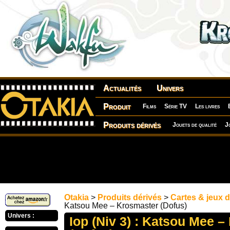
Actualités
Univers
Produit
Films
Série TV
Les livres
Produits dérivés
Jouets de qualité
J
Otakia
>
Produits dérivés
>
Cartes & jeux d
Katsou Mee – Krosmaster (Dofus)
Univers :
Iop (Niv 3) : Katsou Mee 