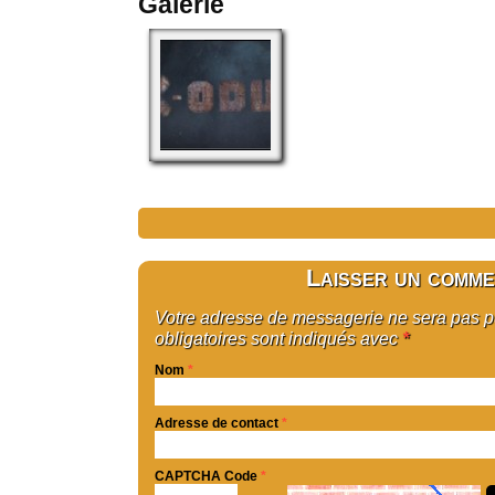
Galerie
Laisser un comme
Votre adresse de messagerie ne sera pas 
obligatoires sont indiqués avec
*
Nom
*
Adresse de contact
*
CAPTCHA Code
*