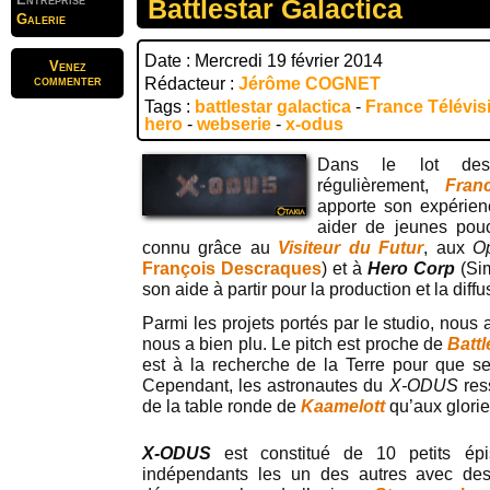
Battlestar Galactica
Galerie
Date : Mercredi 19 février 2014
Venez
commenter
Rédacteur :
Jérôme COGNET
Tags :
battlestar galactica
-
France Télévis
hero
-
webserie
-
x-odus
Dans le lot des 
régulièrement,
Fran
apporte son expérie
aider de jeunes pouc
connu grâce au
Visiteur du Futur
, aux
O
François Descraques
) et à
Hero Corp
(Sim
son aide à partir pour la production et la diffu
Parmi les projets portés par le studio, nou
nous a bien plu. Le pitch est proche de
Battl
est à la recherche de la Terre pour que ses
Cependant, les astronautes du
X-ODUS
res
de la table ronde de
Kaamelott
qu’aux glori
X-ODUS
est constitué de 10 petits ép
indépendants les un des autres avec de