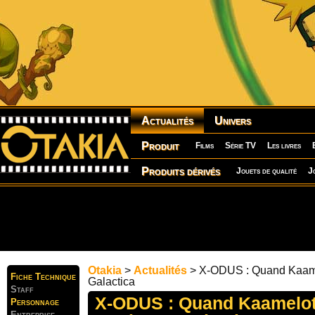
Actualités
Univers
Produit
Films
Série TV
Les livres
Produits dérivés
Jouets de qualité
J
Otakia
>
Actualités
> X-ODUS : Quand Kaamel
Fiche Technique
Galactica
Staff
X-ODUS : Quand Kaamelot
Personnage
Entreprise