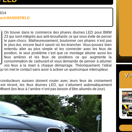
2014
uard MANDEFIELD
On trouve dans le commerce des phares diurnes LED pour BMW
Z3 qui sont intégrés aux anti-brouillards ce qui vous évite de percer
le pare-chocs. Malheureusement, boulonner ces phares n’est pas
le plus dur, encore faut-il savoir où les brancher. Vous pouvez bien
entendu aller au plus simple et les connecter avec les feux de
position, le seul problème c’est que ce montage allume aussi les
feux arrières et les feux de positions ce qui augmente la
consommation de carburant et vous demande de penser à allumer
vos feux à la main à chaque démarrage. Théoriquement, l’idéal
rsqu’on met le contact sans avoir à activer un quelconque interrupteur.
Vou
 conducteurs suisses doivent rouler avec leurs feux de croisement
 est récent, les feux diurnes LED, qui s’allument automatiquement
ffisent (les feux à l’arrière n’ont pas besoin d’être allumés de jour).