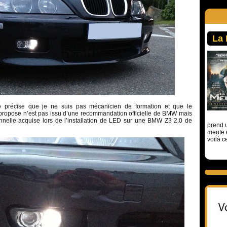
La
 je précise que je ne suis pas mécanicien de formation et que le
ropose n’est pas issu d’une recommandation officielle de BMW mais
nelle acquise lors de l’installation de LED sur une BMW Z3 2.0 de
prend u
meute 
voilà c