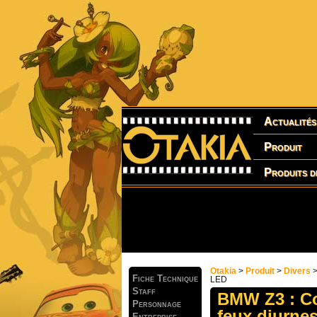
Actualités
Produit
Produits d
Otakia
>
Produit
>
Divers
Fiche Technique
LED
Staff
BMW Z3 : Co
Personnage
feux diurne
Entreprise