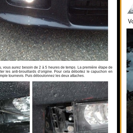
au, vous aurez besoin de 2 à 5 heures de temps. La première étape de
nter les anti-brouillards d’origine. Pour cela déboitez le capuchon en
simple tournevis. Puis déboulonnez les deux attaches.