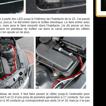
ble à partir des LED jusqu’à l’intérieur de l’habitacle de la Z3. J’ai passé
r, puis je l’ai fait entrer dans le boîtier électrique. Le faire entrer avec
e, mais pour le faire ressortir dans l’habitacle, j’ai dû percer un trou
roi en plastique du boîtier car dans le canal principal les câbles
e j’en ajoute un de plus.
bleau de bord, il faut faire passer le câble jusqu’à l’autoradio pour
 plot 5 et 13 d’une prise de première génération à 17 contacts. Sur une
n à 40 contacts ça correspondrait aux plots 14 et 16, mais je n’ai pas