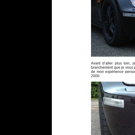
Avant d’aller plus loin,
branchement que je vous p
de mon expérience person
2000.