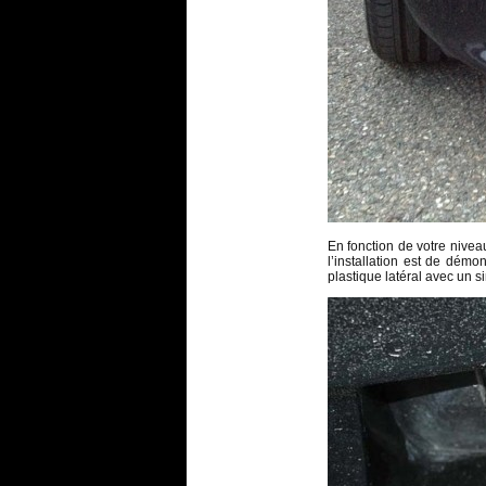
En fonction de votre nive
l’installation est de démo
plastique latéral avec un 