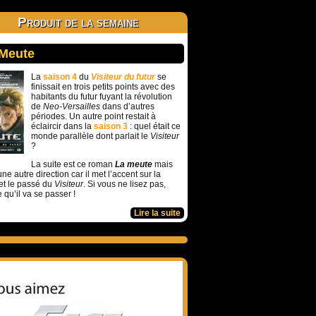
Produit de la semaine
 Meute
La
saison 4
du
Visiteur du futur
se
finissait en trois petits points avec des
habitants du futur fuyant la révolution
de
Neo-Versailles
dans d’autres
périodes. Un autre point restait à
éclaircir dans la
saison 3
: quel était ce
monde parallèle dont parlait le
Visiteur
?
La suite est ce roman
La meute
mais
ne autre direction car il met l’accent sur la
et le passé du
Visiteur
. Si vous ne lisez pas,
e qu’il va se passer !
Lire la suite