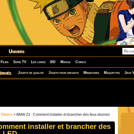
Univers
Films
Série TV
Les livres
BD
Manga
Comics
érivés
Jouets de qualité
Jouets pour enfants
Miniatures
Maquettes
Jeux V
>
Divers
> BMW Z3 : Comment installer et brancher des feux diurnes
mment installer et brancher des
s LED