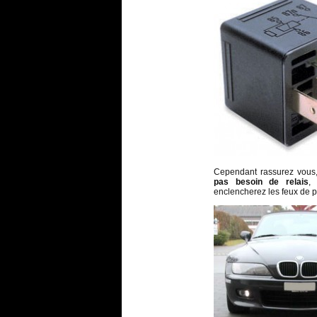
Cependant rassurez vous,
pas besoin de relais
,
enclencherez les feux de p