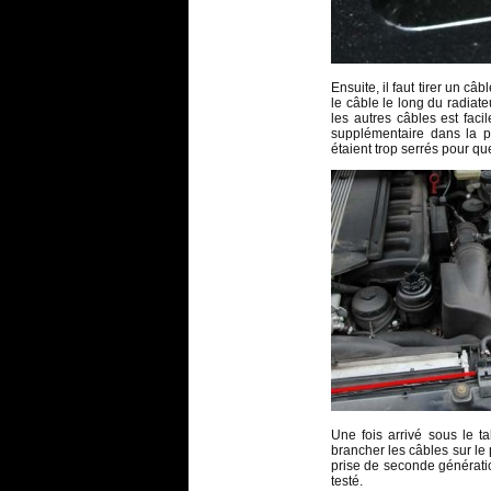
Ensuite, il faut tirer un câ
le câble le long du radiateu
les autres câbles est facil
supplémentaire dans la pa
étaient trop serrés pour qu
Une fois arrivé sous le ta
brancher les câbles sur le
prise de seconde génératio
testé.