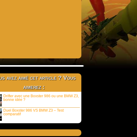
s avez aimé cet article ? Vous
aimerez :
Drifter avec une Boxster 986 ou une BMW Z3,
bonne idée ?
Duel Boxster 986 VS BMW Z3 – Test
comparatif