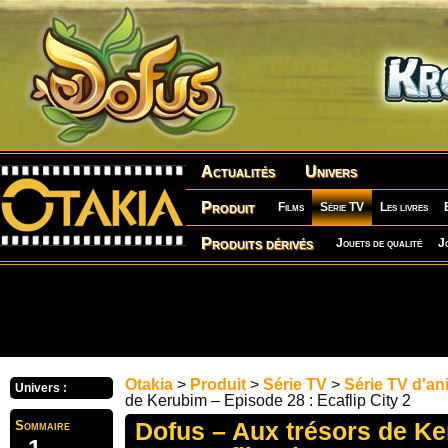
Actualités
Univers
Produit
Films
Série TV
Les livres
Produits dérivés
Jouets de qualité
J
Otakia
>
Produit
>
Série TV
>
Série TV d'an
Univers :
de Kerubim – Episode 28 : Ecaflip City 2
Dofus – Aux trésors de K
Sommaire