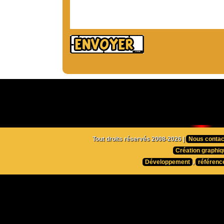
Tout droits réservés 2008-2026 |
Nous contac
Création graphiq
Développement
,
référenc