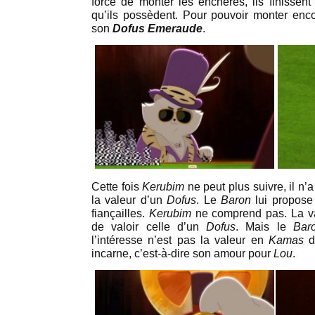
force de monter les enchères, ils finissent
qu’ils possèdent. Pour pouvoir monter enc
son
Dofus Emeraude
.
Cette fois
Kerubim
ne peut plus suivre, il n’a
la valeur d’un
Dofus
. Le
Baron
lui propose
fiançailles.
Kerubim
ne comprend pas. La va
de valoir celle d’un
Dofus
. Mais le
Bar
l’intéresse n’est pas la valeur en
Kamas
de
incarne, c’est-à-dire son amour pour
Lou
.