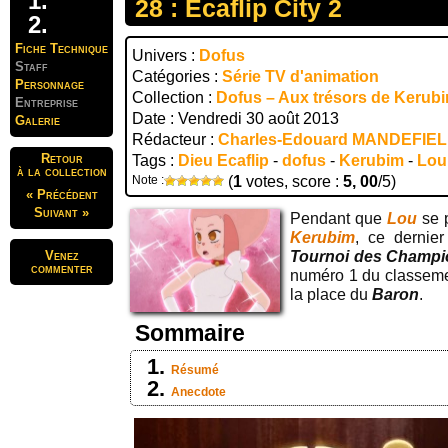
28 : Ecaflip City 2
Fiche Technique
Univers :
Dofus
Staff
Catégories :
Série TV d'animation
Personnage
Collection :
Dofus – Aux trésors de Kerub
Entreprise
Date : Vendredi 30 août 2013
Galerie
Rédacteur :
Charles-Edouard MANDEFIE
Retour
Tags :
Dieu Ecaflip
-
dofus
-
Kerubim
-
Lou
à la collection
Note :
(
1
votes, score :
5, 00
/5)
« Précédent
Suivant »
Pendant que
Lou
se 
Kerubim
, ce dernier
Venez
Tournoi des Champi
commenter
numéro 1 du classeme
la place du
Baron
.
Sommaire
Résumé
Anecdote