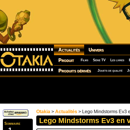
Actualités
Univers
Produit
Films
Série TV
Les livres
Produits dérivés
Jouets de qualité
J
Otakia
>
Actualités
> Lego Mindstorms Ev3 e
Lego Mindstorms Ev3 en v
Sommaire