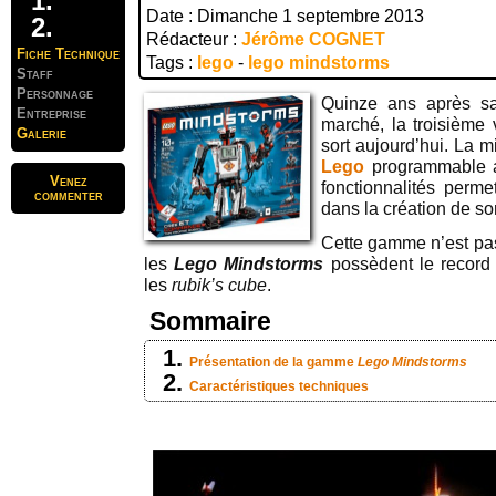
Date : Dimanche 1 septembre 2013
Rédacteur :
Jérôme COGNET
Fiche Technique
Tags :
lego
-
lego mindstorms
Staff
Personnage
Quinze ans après sa
Entreprise
marché, la troisième
Galerie
sort aujourd’hui. La 
Lego
programmable a
Venez
fonctionnalités permet
commenter
dans la création de so
Cette gamme n’est pas
les
Lego Mindstorms
possèdent le record
les
rubik’s cube
.
Sommaire
Présentation de la gamme
Lego Mindstorms
Caractéristiques techniques