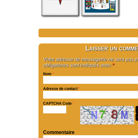
Laisser un comme
Votre adresse de messagerie ne sera pas 
obligatoires sont indiqués avec
*
Nom
*
Adresse de contact
*
CAPTCHA Code
*
Commentaire