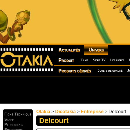
Actualités
Univers
Produit
Films
Série TV
Les livres
Produits dérivés
Jouets de qualité
J
Otakia
>
Dicotakia
>
Entreprise
> Delcourt
Fiche Technique
Delcourt
Staff
Personnage
Entreprise