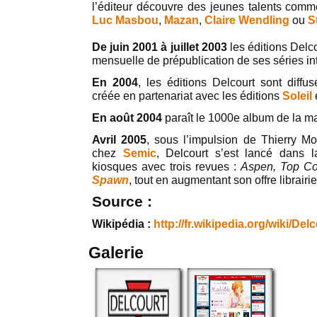
l’éditeur découvre des jeunes talents com
Luc Masbou
,
Mazan
,
Claire Wendling
ou
S
De juin 2001 à juillet 2003
les éditions Delco
mensuelle de prépublication de ses séries in
En 2004
, les éditions Delcourt sont diff
créée en partenariat avec les éditions
Soleil
En août 2004
paraît le 1000e album de la m
Avril 2005
, sous l’impulsion de Thierry M
chez
Semic
, Delcourt s’est lancé dans 
kiosques avec trois revues :
Aspen, Top C
Spawn
, tout en augmentant son offre librairi
Source :
Wikipédia :
http://fr.wikipedia.org/wiki/Del
Galerie