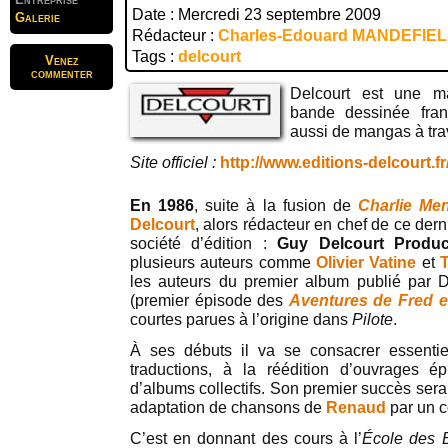
Date : Mercredi 23 septembre 2009
Galerie
Rédacteur :
Charles-Edouard MANDEFIE
Tags :
delcourt
Venez
commenter
Delcourt est une ma
bande dessinée fran
aussi de mangas à tra
Site officiel :
http://www.editions-delcourt.fr
En 1986
, suite à la fusion de
Charlie Me
Delcourt
, alors rédacteur en chef de ce dern
société d’édition :
Guy Delcourt Produc
plusieurs auteurs comme
Olivier Vatine
et
T
les auteurs du premier album publié par D
(premier épisode des
Aventures de Fred 
courtes parues à l’origine dans
Pilote
.
À ses débuts il va se consacrer essentie
traductions, à la réédition d’ouvrages é
d’albums collectifs. Son premier succès ser
adaptation de chansons de
Renaud
par un c
C’est en donnant des cours à l’
École des 