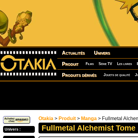
Actualités
Univers
Produit
Films
Série TV
Les livres
Produits dérivés
Jouets de qualité
J
Otakia
>
Produit
>
Manga
> Fullmetal Alche
Fullmetal Alchemist Tome
Univers :