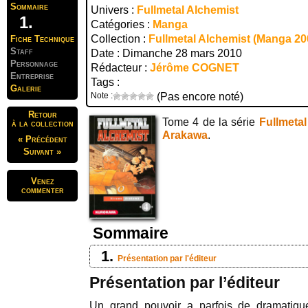
Sommaire
Univers :
Fullmetal Alchemist
Catégories :
Manga
Collection :
Fullmetal Alchemist (Manga 20
Fiche Technique
Staff
Date : Dimanche 28 mars 2010
Personnage
Rédacteur :
Jérôme COGNET
Entreprise
Tags :
Galerie
Note :
(Pas encore noté)
Retour
Tome 4 de la série
Fullmetal
à la collection
Arakawa
.
« Précédent
Suivant »
Venez
commenter
Sommaire
Présentation par l'éditeur
Présentation par l’éditeur
Un grand pouvoir a parfois de dramatiq