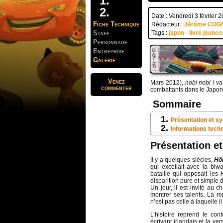
Date : Vendredi 3 février 
Fiche Technique
Rédacteur :
Jérôme COG
Staff
Tags :
japon
-
livre jeune
Personnage
Entreprise
Galerie
Venez
Mars 2012),
nobi nobi !
va 
commenter
combattants dans le Japon
Sommaire
Présentation et s
Informations tech
Présentation e
Il y a quelques siècles,
Hô
qui excellait avec la biwa
bataille qui opposait les
disparition pure et simple 
Un jour, il est invité au 
montrer ses talents. La re
n’est pas celle à laquelle il 
L’histoire reprend le co
écrivant irlandais et la ve