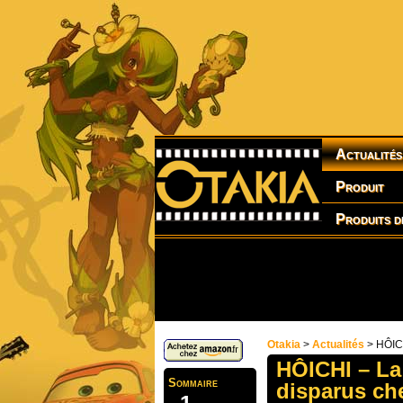
Actualités
Produit
Produits d
Otakia
>
Actualités
> HÔICH
HÔICHI – La
Sommaire
disparus che