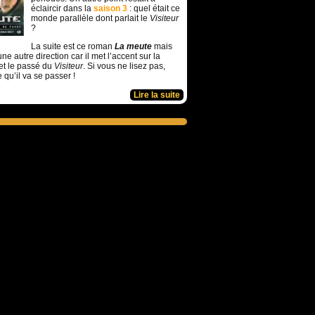
éclaircir dans la
saison 3
: quel était ce
monde parallèle dont parlait le
Visiteur
?
La suite est ce roman
La meute
mais
ne autre direction car il met l’accent sur la
et le passé du
Visiteur
. Si vous ne lisez pas,
e qu’il va se passer !
Lire la suite