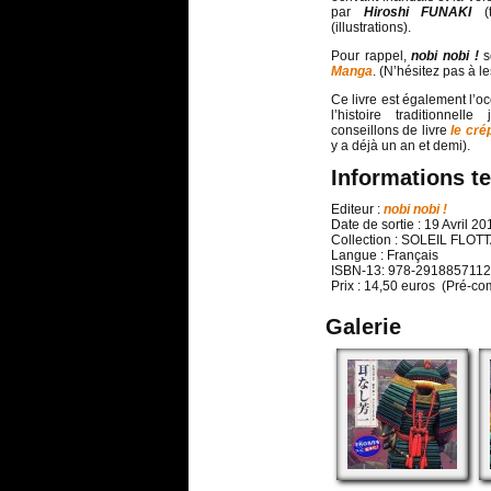
par
Hiroshi FUNAKI
(t
(illustrations).
Pour rappel,
nobi nobi !
s
Manga
. (N’hésitez pas à le
Ce livre est également l’o
l’histoire traditionnel
conseillons de livre
le cr
y a déjà un an et demi).
Informations t
Editeur :
nobi nobi !
Date de sortie : 19 Avril 20
Collection : SOLEIL FLOT
Langue : Français
ISBN-13: 978-2918857112
Prix : 14,50 euros (Pré-
Galerie