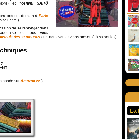
exte) et
Yoshimi SAITÔ
era présent demain à
Paris
s saluer ^^).
ccasion de se replonger dans
le japonaise, et nous vous
épuscule des samourais
que nous vous avions présenté à sa sortie (il
echniques
12
TANT
commande sur
Amazon >>
)
La