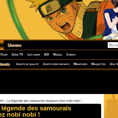
Univers
Films
Série TV
Les livres
BD
Manga
Comics
érivés
Jouets de qualité
Jouets pour enfants
Miniatures
Maquettes
Jeux V
I – La légende des samouraïs disparus chez nobi nobi !
 légende des samouraïs
z nobi nobi !