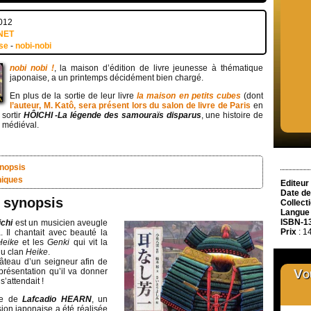
2012
NET
sse
-
nobi-nobi
nobi nobi !
, la maison d’édition de livre jeunesse à thématique
japonaise, a un printemps décidément bien chargé.
En plus de la sortie de leur livre
la maison en petits cubes
(dont
l’auteur, M. Katô, sera présent lors du salon de livre de Paris
en
sortir
HÔICHI -La légende des samouraïs disparus
, une histoire de
 médiéval.
ynopsis
niques
Editeur
Date de
t synopsis
Collect
Langue
ISBN-1
ichi
est un musicien aveugle
Prix
: 1
. Il chantait avec beauté la
Heike
et les
Genki
qui vit la
du clan
Heike
.
château d’un seigneur afin de
présentation qu’il va donner
Vou
s’attendait !
nte de
Lafcadio HEARN
, un
rsion japonaise a été réalisée