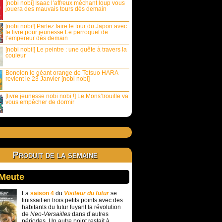
[nobi nobi] Isaac l’affreux méchant loup vous
jouera des mauvais tours dès demain
[nobi nobi!] Partez faire le tour du Japon avec
le livre pour jeunesse Le perroquet de
l’empereur dès demain
[nobi nobi!] Le peintre : une quête à travers la
couleur
Bonolon le géant orange de Tetsuo HARA
revient le 23 Janvier [nobi nobi]
[livre jeunesse nobi nobi !] Le Mons’trouille va
vous empêcher de dormir
Produit de la semaine
 Meute
La
saison 4
du
Visiteur du futur
se
finissait en trois petits points avec des
habitants du futur fuyant la révolution
de
Neo-Versailles
dans d’autres
périodes. Un autre point restait à