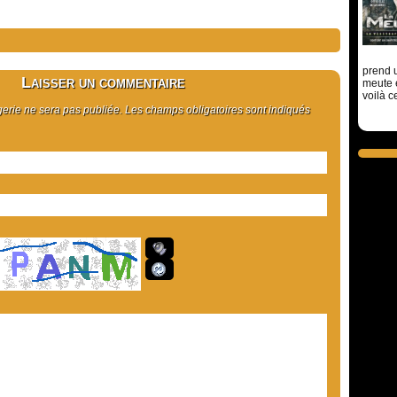
prend u
Laisser un commentaire
meute 
voilà c
rie ne sera pas publiée. Les champs obligatoires sont indiqués