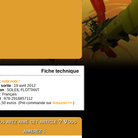
Fiche technique
:
nobi nobi !
 sortie
: 19 avril 2012
ion
: SOLEIL FLOTTANT
: Français
3
: 978-2918857112
4,50 euros (Pré-commande sur
Amazon >>
)
s avez aimé cet article ? Vous
aimerez :