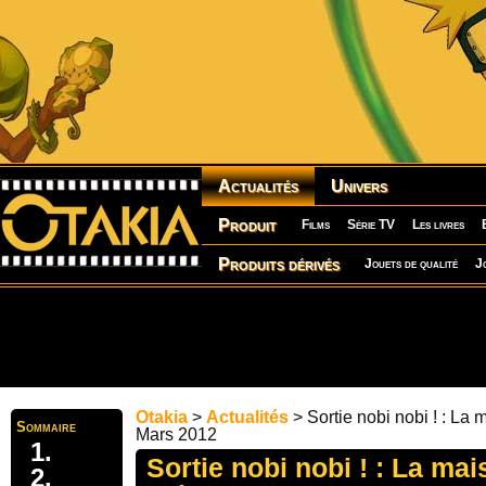
Actualités
Univers
Produit
Films
Série TV
Les livres
Produits dérivés
Jouets de qualité
J
Otakia
>
Actualités
> Sortie nobi nobi ! : La 
Sommaire
Mars 2012
Sortie nobi nobi ! : La mai