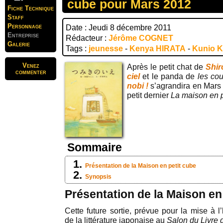
cube pour Mars 2012
Fiche Technique
Staff
Personnage
Date : Jeudi 8 décembre 2011
Entreprise
Rédacteur :
Jérôme COGNET
Galerie
Tags :
jeunesse
-
Kenya HIRATA
-
Kunio 
Venez
Après le petit chat de
Shir
commenter
ciel
et le panda de
les cou
nobi !
s’agrandira en Mars 
petit dernier
La maison en p
Sommaire
Présentation de la Maison en petit cube
Synopsis
Présentation de la Maison en
Cette future sortie, prévue pour la mise à l
de la littérature japonaise au
Salon du Livre 