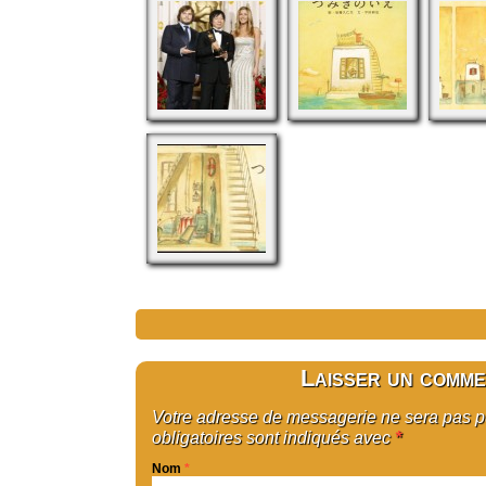
Laisser un comme
Votre adresse de messagerie ne sera pas 
obligatoires sont indiqués avec
*
Nom
*