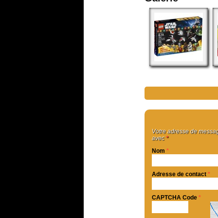
Votre adresse de message
avec
*
Nom
*
Adresse de contact
*
CAPTCHA Code
*