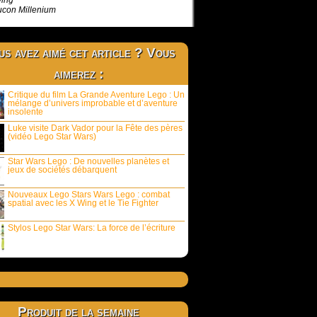
ing
con Millenium
s avez aimé cet article ? Vous
aimerez :
Critique du film La Grande Aventure Lego : Un
mélange d’univers improbable et d’aventure
insolente
Luke visite Dark Vador pour la Fête des pères
(vidéo Lego Star Wars)
Star Wars Lego : De nouvelles planètes et
jeux de sociétés débarquent
Nouveaux Lego Stars Wars Lego : combat
spatial avec les X Wing et le Tie Fighter
Stylos Lego Star Wars: La force de l’écriture
Produit de la semaine