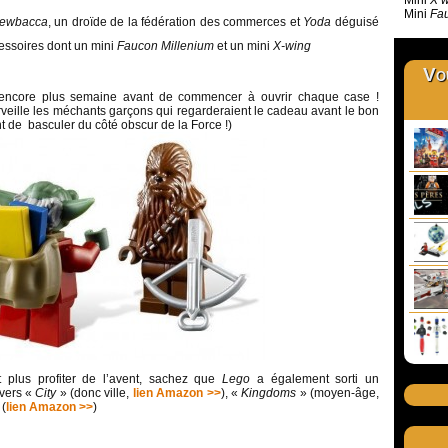
Mini
X w
Mini
Fau
ewbacca
, un droïde de la fédération des commerces et
Yoda
déguisé
essoires dont un mini
Faucon Millenium
et un mini
X-wing
Vou
, encore plus semaine avant de commencer à ouvrir chaque case !
veille les méchants garçons qui regarderaient le cadeau avant le bon
t de basculer du côté obscur de la Force !)
 plus profiter de l’avent, sachez que
Lego
a également sorti un
ivers «
City
» (donc ville,
lien Amazon >>
), «
Kingdoms
» (moyen-âge,
(
lien Amazon >>
)