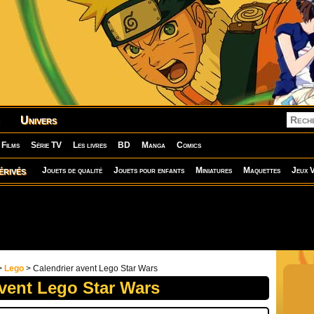
Univers
Films
Série TV
Les livres
BD
Manga
Comics
érivés
Jouets de qualité
Jouets pour enfants
Miniatures
Maquettes
Jeux V
>
Lego
> Calendrier avent Lego Star Wars
avent Lego Star Wars