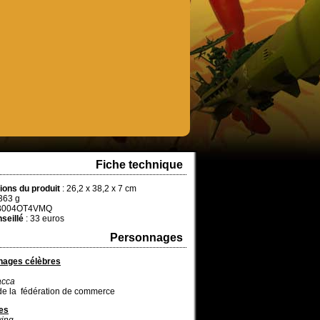
Fiche technique
ons du produit
: 26,2 x 38,2 x 7 cm
363 g
B004OT4VMQ
seillé
: 33 euros
Personnages
nages célèbres
cca
de la fédération de commerce
es