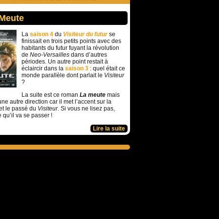
 Meute
La
saison 4
du
Visiteur du futur
se
finissait en trois petits points avec des
habitants du futur fuyant la révolution
de
Neo-Versailles
dans d’autres
périodes. Un autre point restait à
éclaircir dans la
saison 3
: quel était ce
monde parallèle dont parlait le
Visiteur
?
La suite est ce roman
La meute
mais
ne autre direction car il met l’accent sur la
et le passé du
Visiteur
. Si vous ne lisez pas,
e qu’il va se passer !
Lire la suite