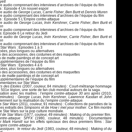
yett
 audio comprenant des interviews d’archives de l’équipe du film
s : Episode 4 Un nouvel espoir
e audio de
George Lucas
,
Carrie Fisher
,
Ben Burtt
et
Dennis Muren
 audio comprenant des interviews d’archives de l’équipe du film
s : Episode 5 L’Empire contre-attaque
e audio de
George Lucas
,
Irvin Kershner
,
Carrie Fisher
,
Ben Burtt
et
en
 audio comprenant des interviews d’archives de l’équipe du film
s: Episode 6 Le retour du Jedi
e audio de
George Lucas
,
Irvin Kershner
,
Carrie Fisher
,
Ben Burtt
et
en
 audio comprenant des interviews d’archives de l’équipe du film
 Star Wars : Episodes 1 à 3
ées, plus longues ou alternatives
n des accessoires, des costumes et des maquettes
 de matte paintings et de concept art
supplémentaires de l’équipe du film
 Star Wars : Episodes 4 à 6
ées, plus longues ou alternatives
n des accessoires, des costumes et des maquettes
 de matte paintings et de concept art
supplémentaires de l’équipe du film
umentaires sur Star Wars
rs des Etoiles
(2007, couleur, 84 minutes) : Court-métrange hommage
 501e légion, une sorte de fan club mondial autours de la saga.
ation avec les maitres :
l’empire contre-attaque 30 ans après
(2010,
 minutes) :
George Lucas
,
Irvin Kershner
,
Lawrence Kasdan
et
John
iennent sur la réalisation du
l’empire contre-attaque.
s Star Wars
(2011, couleur, 91 minutes) : Collections de parodies de la
es extraits des
Simpsons
et de
How i met your mother
. Ce film montre
de Star Wars sur la pop culture mondiale.
f de Star Wars
(1977, couleur, 49 minutes) : Making of du premier film.
ontre-attaque: SPFX
(1980, couleur, 48 minutes) : Documentaire
ar
Mark Hamill
sur les effets spéciaux des deux premiers films :
Star
mpire contre-attaque
assiques : le retour du Jedi
(1983, couleur, 48 minutes) : Making of
du