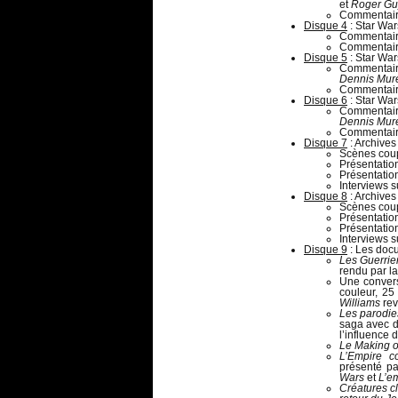
et
Roger Gu
Commentaire
Disque 4
: Star War
Commentair
Commentaire
Disque 5
: Star War
Commentair
Dennis Mur
Commentaire
Disque 6
: Star War
Commentair
Dennis Mur
Commentaire
Disque 7
: Archives
Scènes coup
Présentatio
Présentation
Interviews 
Disque 8
: Archives
Scènes coup
Présentatio
Présentation
Interviews 
Disque 9
: Les doc
Les Guerrie
rendu par la
Une convers
couleur, 25
Williams
rev
Les parodie
saga avec d
l’influence 
Le Making o
L’Empire c
présenté p
Wars
et
L’e
Créatures cl