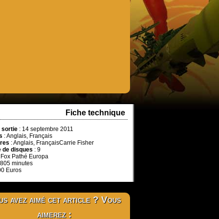
Fiche technique
 sortie
: 14 septembre 2011
s
: Anglais, Français
tres
: Anglais, FrançaisCarrie Fisher
 de disques
: 9
 Fox Pathé Europa
 805 minutes
00 Euros
s avez aimé cet article ? Vous
aimerez :