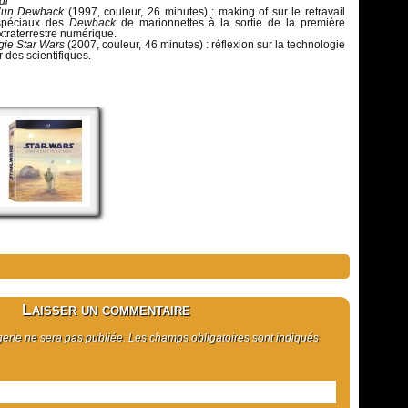
di
’un Dewback
(1997, couleur, 26 minutes) : making of sur le retravail
 spéciaux des
Dewback
de marionnettes à la sortie de la première
extraterrestre numérique.
gie Star Wars
(2007, couleur, 46 minutes) : réflexion sur la technologie
r des scientifiques.
Laisser un commentaire
rie ne sera pas publiée. Les champs obligatoires sont indiqués