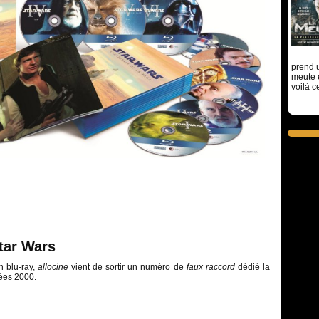
prend u
meute 
voilà c
tar Wars
n blu-ray,
allocine
vient de sortir un numéro de
faux raccord
dédié la
nées 2000.