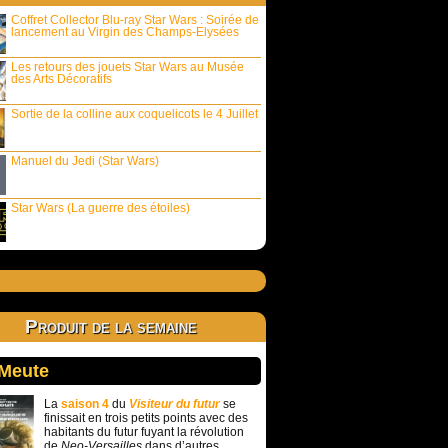
Coffret Collector Blu-ray Star Wars : Soirée de
lancement au Virgin des Champs-Elysées
Les retours des jouets Star Wars au Musée
des Arts Décoratifs
Sortie de la colline aux coquelicots le 4 Juillet
Manuel du Jedi (Star Wars)
Star Wars (La guerre des étoiles)
Produit de la semaine
 Meute
La
saison 4
du
Visiteur du futur
se
finissait en trois petits points avec des
habitants du futur fuyant la révolution
de
Neo-Versailles
dans d’autres