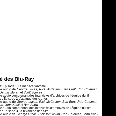
lé des Blu-Ray
rs: Episode 1 La menace fantôme
e audio de
George Lucas
,
Rick McCallum
,
Ben Burtt
,
Rob Coleman
,
Dennis Muren
et
Scott Squires
 audio comprenant des interviews d’archives de l’équipe du film
s : Episode 2 L’attaque des clones
e audio de
George Lucas
,
Rick McCallum
,
Ben Burtt
,
Rob Coleman
,
an
,
John Knoll
et
Ben Snow
 audio comprenant des interviews d’archives de l’équipe du film
s : Episode 3 La revanche des Sith
e audio de
George Lucas
,
Rick McCallum
,
Rob Coleman
,
John Knoll