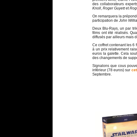
des collaborateurs expert
Knoll
,
Roger Guyett
et
Roge
On remarquera la prépondé
participation de
John Willi
Deux Blu-Rays, un par tri
films ont été réalisés. Qu
diffusés par ailleurs mais d
Ce coffret contenant les 6 
à un prix relativement rai
euros la galette. Cela sou
des changements de suppo
Signalons que cous pouvez
inférieur (78 euros) sur
cet
Septembre.