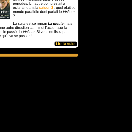
périodes. Un autre point restait à
éclaircir dans la
saison 3
: quel était ce
monde parallèle dont parlait le
Visiteur
?
La suite est ce roman
La meute
mais
ne autre direction car il met l’accent sur la
et le passé du
Visiteur
. Si vous ne lisez pas,
e qu’il va se passer !
Lire la suite