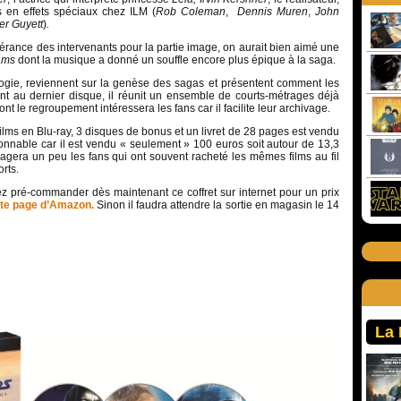
s en effets spéciaux chez ILM (
Rob Coleman
,
Dennis Muren
,
John
r Guyett
)
.
rance des intervenants pour la partie image, on aurait bien aimé une
ams
dont la musique a donné un souffle encore plus épique à la saga.
logie, reviennent sur la genèse des sagas et présentent comment les
ant au dernier disque, il réunit un ensemble de courts-métrages déjà
ont le regroupement intéressera les fans car il facilite leur archivage.
films en Blu-ray, 3 disques de bonus et un livret de 28 pages est vendu
sonnable car il est vendu « seulement » 100 euros soit autour de 13,3
lagera un peu les fans qui ont souvent racheté les mêmes films au fil
rts.
 pré-commander dès maintenant ce coffret sur internet pour un prix
te page d’Amazon.
Sinon il faudra attendre la sortie en magasin le 14
La