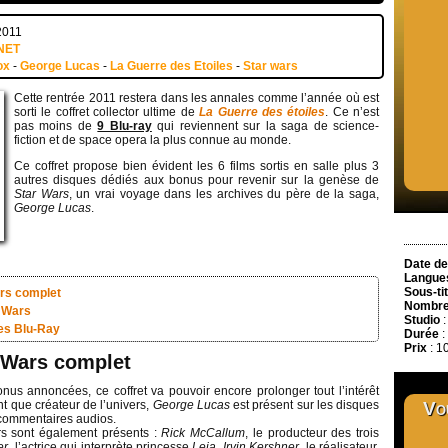
2011
NET
ox
-
George Lucas
-
La Guerre des Etoiles
-
Star wars
Cette rentrée 2011 restera dans les annales comme l’année où est
sorti le coffret collector ultime de
La Guerre des étoiles
. Ce n’est
pas moins de
9 Blu-ray
qui reviennent sur la saga de science-
fiction et de space opera la plus connue au monde.
Ce coffret propose bien évident les 6 films sortis en salle plus 3
autres disques dédiés aux bonus pour revenir sur la genèse de
Star Wars
, un vrai voyage dans les archives du père de la saga,
George Lucas
.
Date de
Langue
Sous-ti
ars complet
Nombre
r Wars
Studio
:
des Blu-Ray
Durée
:
Prix
: 1
r Wars complet
us annoncées, ce coffret va pouvoir encore prolonger tout l’intérêt
nt que créateur de l’univers,
George Lucas
est présent sur les disques
Vou
 commentaires audios.
rs sont également présents :
Rick McCallum
, le producteur des trois
er
, l’actrice qui interprète princesse
Leia,
Irvin Kershner
, le réalisateur,