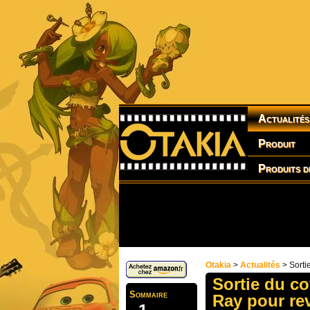
Actualités
Produit
Produits d
Otakia
>
Actualités
> Sortie
Sortie du co
Sommaire
Ray pour rev