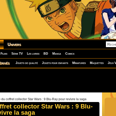
Univers
Films
Série TV
Les livres
BD
Manga
Comics
érivés
Jouets de qualité
Jouets pour enfants
Miniatures
Maquettes
Jeux V
 du coffret collector Star Wars : 9 Blu-Ray pour revivre la saga
ffret collector Star Wars : 9 Blu-
ivre la saga