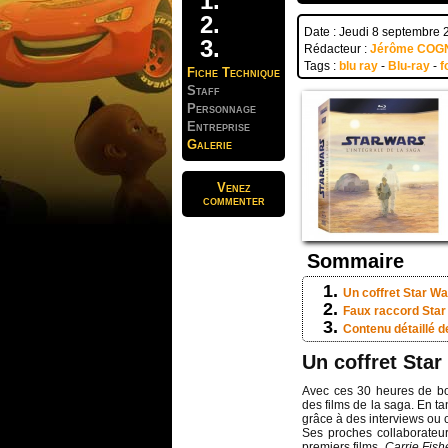
Date : Jeudi 8 septembre 
Rédacteur :
Jérôme COG
Tags :
blu ray
-
Blu-ray
-
f
Fiche Technique
Staff
Personnage
Entreprise
Galerie
Venez
commenter
Sommaire
Un coffret Star W
Faux raccord Sta
Contenu détaillé 
Un coffret Sta
Avec ces 30 heures de bon
des films de la saga. En ta
grâce à des interviews ou
Ses proches collaborateu
premiers films,
Carrie Fish