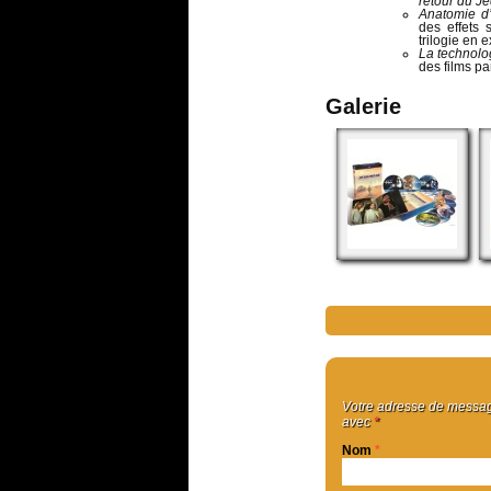
retour du Je
Anatomie d
des effets
trilogie en 
La technolo
des films pa
Galerie
Votre adresse de message
avec
*
Nom
*