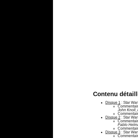
Contenu détail
Disque 1
: Star Wa
Commentair
John Knoll
,
Commentaire
Disque 2
: Star War
Commentair
Pablo Helm
Commentaire
Disque 3
: Star War
Commentair