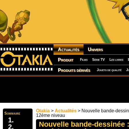
Actualités
Univers
Produit
Films
Série TV
Les livres
Produits dérivés
Jouets de qualité
J
Otakia
>
Actualités
> Nouvelle bande-dessin
Sommaire
12ème niveau
Nouvelle bande-dessinée :