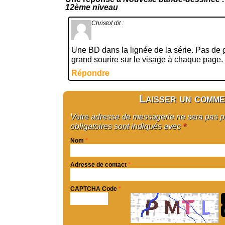
12ème niveau
Christof
dit :
Une BD dans la lignée de la série. Pas de 
grand sourire sur le visage à chaque page.
Répondre
Laisser un comme
Votre adresse de messagerie ne sera pas 
obligatoires sont indiqués avec
*
Nom
*
Adresse de contact
*
CAPTCHA Code
*