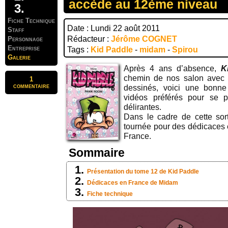
accède au 12ème niveau
Fiche Technique
Date : Lundi 22 août 2011
Staff
Rédacteur :
Jérôme COGNET
Personnage
Entreprise
Tags :
Kid Paddle
-
midam
-
Spirou
Galerie
Après 4 ans d’absence,
K
chemin de nos salon avec
1
commentaire
dessinés, voici une bonne
vidéos préférés pour se 
délirantes.
Dans le cadre de cette sort
tournée pour des dédicaces 
France.
Sommaire
Présentation du tome 12 de Kid Paddle
Dédicaces en France de Midam
Fiche technique