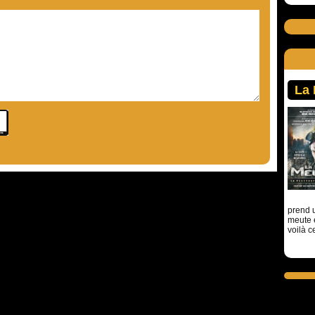
La
prend u
meute 
voilà c