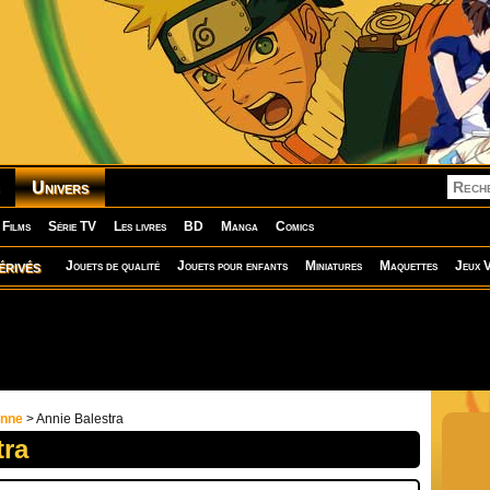
Univers
Films
Série TV
Les livres
BD
Manga
Comics
érivés
Jouets de qualité
Jouets pour enfants
Miniatures
Maquettes
Jeux V
onne
> Annie Balestra
tra