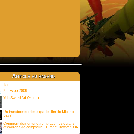
Article au hasard
tilleu
Kid Expo 2009
Yui (Sword Art Online)
Un transformer mieux que le film de Michael
Bay?
Comment démonter et remplacer les écrans
et cadrans de compteur – Tutoriel Boxster 986