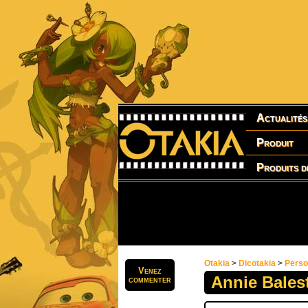
Actualités
Produit
Produits d
Otakia
>
Dicotakia
>
Pers
Venez
Annie Bales
commenter