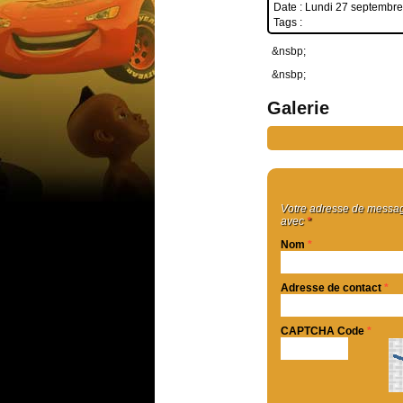
Date : Lundi 27 septembr
Tags :
&nsbp;
&nsbp;
Galerie
Votre adresse de message
avec
*
Nom
*
Adresse de contact
*
CAPTCHA Code
*