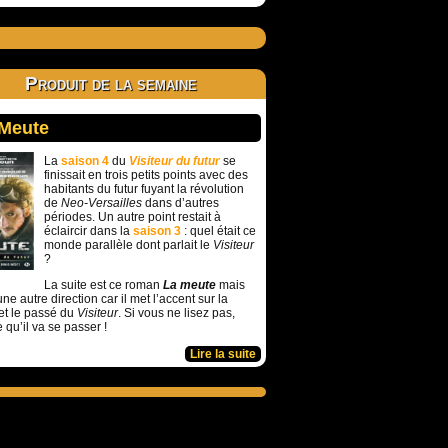
Produit de la semaine
 Meute
La
saison 4
du
Visiteur du futur
se
finissait en trois petits points avec des
habitants du futur fuyant la révolution
de
Neo-Versailles
dans d’autres
périodes. Un autre point restait à
éclaircir dans la
saison 3
: quel était ce
monde parallèle dont parlait le
Visiteur
?
La suite est ce roman
La meute
mais
ne autre direction car il met l’accent sur la
et le passé du
Visiteur
. Si vous ne lisez pas,
e qu’il va se passer !
Lire la suite