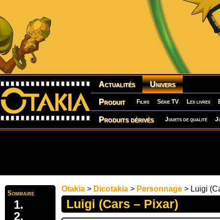
Actualités
Univers
Produit
Films
Série TV
Les livres
Produits dérivés
Jouets de qualité
J
Otakia
>
Dicotakia
>
Personnage
> Luigi (Ca
Sommaire
Luigi (Cars – Pixar)