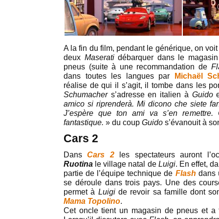
A la fin du film, pendant le générique, on voi
deux
Maserati
débarquer dans le magasi
pneus (suite à une recommandation de
Fl
dans toutes les langues par
Michaël S
réalise de qui il s’agit, il tombe dans les
Schumacher
s’adresse en italien à
Guido
e
amico si riprenderà. Mi dicono che siete fant
J’espère que ton ami va s’en remettre.
fantastique.
» du coup
Guido
s’évanouit à son
Cars 2
Dans
Cars 2
les spectateurs auront l’o
Ruotina
le village natal de
Luigi
. En effet, d
partie de l’équipe technique de
Flash
dans 
se déroule dans trois pays. Une des cours
permet à
Luigi
de revoir sa famille dont s
Mama Topolino
.
Cet oncle tient un magasin de pneus et a 