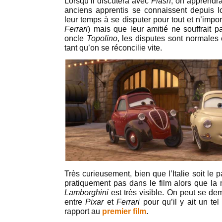
Lorsqu’il discutera avec
Flash
, on apprendr
anciens apprentis se connaissent depuis l
leur temps à se disputer pour tout et n’impo
Ferrari
) mais que leur amitié ne souffrait 
oncle
Topolino
, les disputes sont normales
tant qu’on se réconcilie vite.
Très curieusement, bien que l’Italie soit le
pratiquement pas dans le film alors que la 
Lamborghini
est très visible. On peut se d
entre
Pixar
et
Ferrari
pour qu’il y ait un te
rapport au
premier film
.