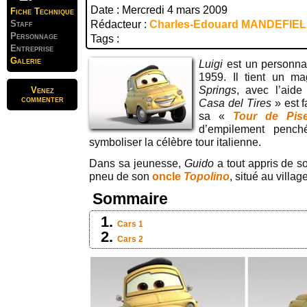
Date : Mercredi 4 mars 2009
Fiche Technique
Staff
Rédacteur :
Charles-Edouard MANDEFIE
Personnage
Tags :
Entreprise
Galerie
Luigi
est un personna
1959. Il tient un 
Springs
, avec l’aid
Venez
commenter
Casa del Tires
» est f
sa «
Tour de Pis
d’empilement penc
symboliser la célèbre tour italienne.
Dans sa jeunesse,
Guido
a tout appris de 
pneu de son
oncle
Topolino
, situé au villa
Sommaire
Cars 1
Cars 2