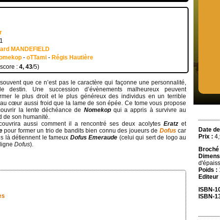
r
11
uard MANDEFIELD
omekop
-
oTTami
-
Régis Hautière
 score :
4, 43
/5)
 souvent que ce n’est pas le caractère qui façonne une personnalité,
le destin. Une succession d’évènements malheureux peuvent
ormer le plus droit et le plus généreux des individus en un terrible
 au cœur aussi froid que la lame de son épée. Ce tome vous propose
ouvrir la lente déchéance de
Nomekop
qui a appris à survivre au
 de son humanité.
ouvrira aussi comment il a rencontré ses deux acolytes
Eratz
et
Date de
se
pour former un trio de bandits bien connu des joueurs de
Dofus
car
Prix :
4,
ois là détiennent le fameux
Dofus Emeraude
(celui qui sert de logo au
 ligne
Dofus
).
Broché 
Dimensi
d'épais
Poids :
Editeur 
ISBN-10
es
ISBN-13