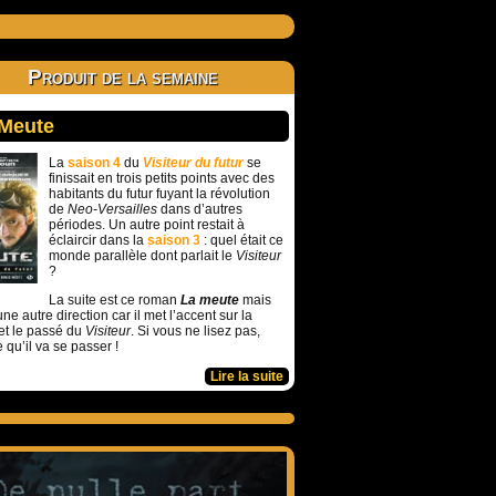
Produit de la semaine
 Meute
La
saison 4
du
Visiteur du futur
se
finissait en trois petits points avec des
habitants du futur fuyant la révolution
de
Neo-Versailles
dans d’autres
périodes. Un autre point restait à
éclaircir dans la
saison 3
: quel était ce
monde parallèle dont parlait le
Visiteur
?
La suite est ce roman
La meute
mais
ne autre direction car il met l’accent sur la
et le passé du
Visiteur
. Si vous ne lisez pas,
e qu’il va se passer !
Lire la suite