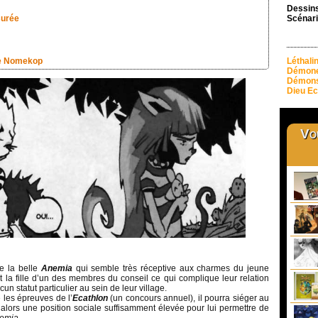
Dessins
surée
Scénari
e Nomekop
Léthali
Démone
Démons
Dieu Ec
Vou
e la belle
Anemia
qui semble très réceptive aux charmes du jeune
st la fille d’un des membres du conseil ce qui complique leur relation
cun statut particulier au sein de leur village.
 les épreuves de l’
Ecathlon
(un concours annuel), il pourra siéger au
 alors une position sociale suffisamment élevée pour lui permettre de