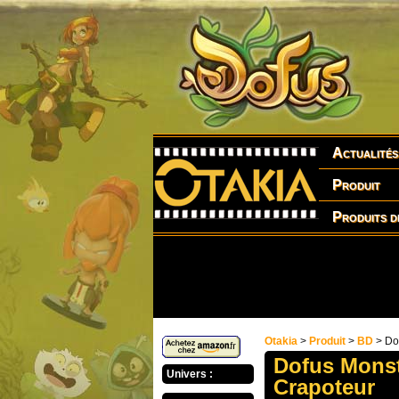
Actualités
Produit
Produits d
Otakia
>
Produit
>
BD
> Do
Dofus Monst
Univers :
Crapoteur