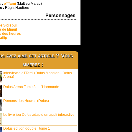
 :
oTTami
(Mattieu Marcq)
o :
Régis Hautière
Personnages
ne Sigisbul
 de Minuit
 des heures
aflip
s avez aimé cet article ? Vous
aimerez :
Interview d’oTTami (Dofus Monster – Dofus
Arena)
Dofus Arena Tome 3 – L’Hormonde
Démons des Heures (Dofus)
Le livre jeu Dofus adapté en appli interactive
Dofus édition double : tome 1