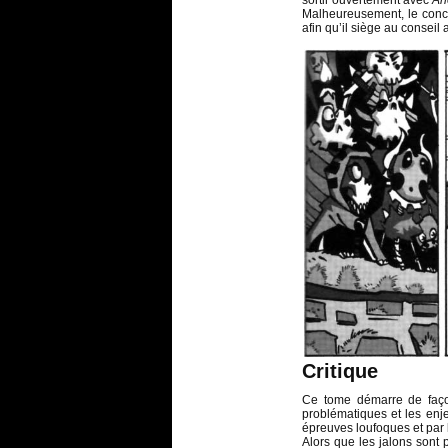
sortir ouvertement avec
An
Malheureusement, le conco
afin qu’il siège au conseil 
Critique
Ce tome démarre de faço
problématiques et les enje
épreuves loufoques et par 
Alors que les jalons sont 