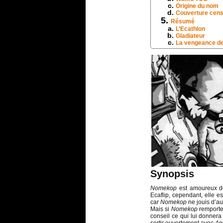
Origine du nom
Couverture cen
Résumé
L’Ecathlon
Gladiateur
La vengeance d
Synopsis
Nomekop
est amoureux d
Ecaflip, cependant, elle e
car
Nomekop
ne jouis d’au
Mais si
Nomekop
remporte
conseil ce qui lui donnera