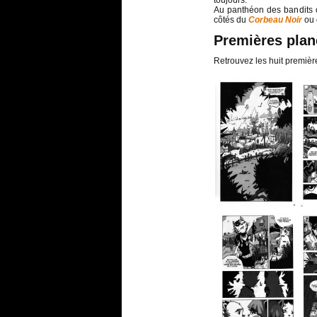
toujours.
Au panthéon des bandits 
côtés du
Corbeau Noir
ou
Premières pla
Retrouvez les huit premièr