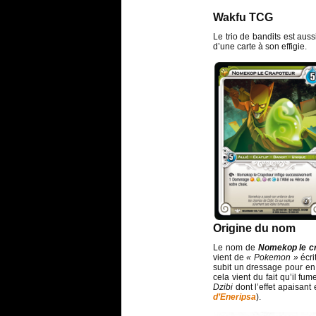
Wakfu TCG
Le trio de bandits est aus
d’une carte à son effigie.
Origine du nom
Le nom de
Nomekop le c
vient de
« Pokemon »
écri
subit un dressage pour en
cela vient du fait qu’il f
Dzibi
dont l’effet apaisant
d’Eneripsa
).