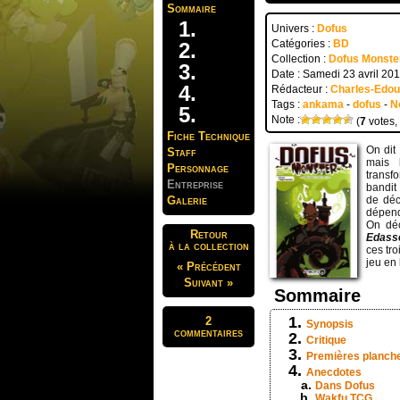
Sommaire
Univers :
Dofus
Catégories :
BD
Collection :
Dofus Monste
Date : Samedi 23 avril 20
Rédacteur :
Charles-Edo
Tags :
ankama
-
dofus
-
N
Note :
(
7
votes,
Fiche Technique
On dit
Staff
mais 
Personnage
transf
Entreprise
bandit
Galerie
de déc
dépend
On déc
Retour
Edas
à la collection
ces tr
jeu en
« Précédent
Suivant »
Sommaire
2
Synopsis
commentaires
Critique
Premières planch
Anecdotes
Dans Dofus
Wakfu TCG