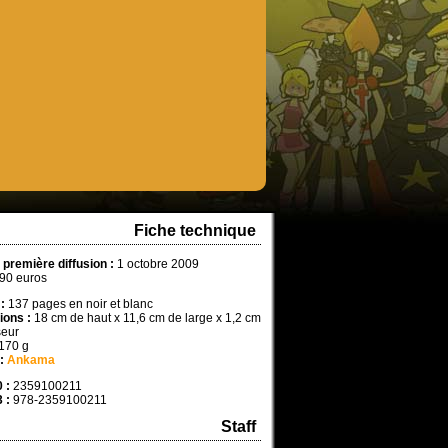
Fiche technique
 première diffusion :
1 octobre 2009
90 euros
:
137 pages en noir et blanc
ons :
18 cm de haut x 11,6 cm de large x 1,2 cm
seur
170 g
:
Ankama
 :
2359100211
 :
978-2359100211
Staff