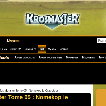
Univers
Films
Série TV
Les livres
BD
Manga
Comics
érivés
Jouets de qualité
Jouets pour enfants
Miniatures
Maquettes
Jeux V
fus Monster Tome 05 : Nomekop le Crapoteur
er Tome 05 : Nomekop le