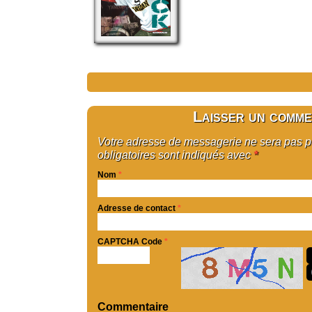
Laisser un comme
Votre adresse de messagerie ne sera pas 
obligatoires sont indiqués avec
*
Nom
*
Adresse de contact
*
CAPTCHA Code
*
Commentaire