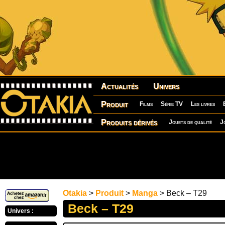
Actualités
Univers
Produit
Films
Série TV
Les livres
Produits dérivés
Jouets de qualité
J
Otakia
>
Produit
>
Manga
> Beck – T29
Beck – T29
Univers :