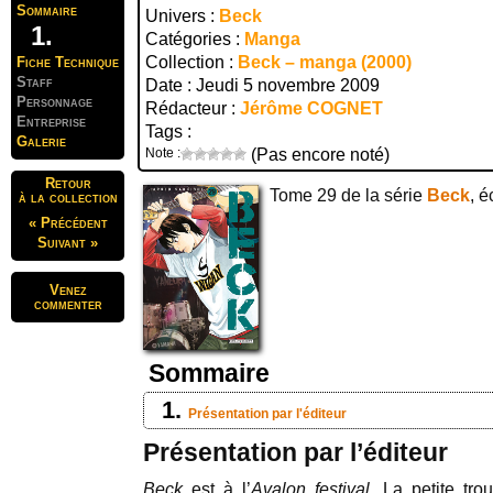
Sommaire
Univers :
Beck
Catégories :
Manga
Collection :
Beck – manga (2000)
Fiche Technique
Staff
Date : Jeudi 5 novembre 2009
Personnage
Rédacteur :
Jérôme COGNET
Entreprise
Tags :
Galerie
Note :
(Pas encore noté)
Retour
Tome 29 de la série
Beck
, é
à la collection
« Précédent
Suivant »
Venez
commenter
Sommaire
Présentation par l'éditeur
Présentation par l’éditeur
Beck
est à l’
Avalon festival
. La petite tr