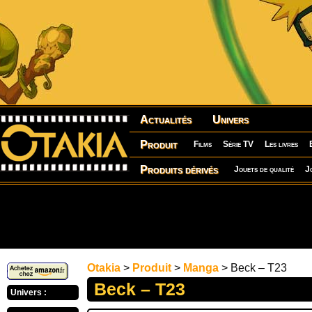
Actualités
Univers
Produit
Films
Série TV
Les livres
Produits dérivés
Jouets de qualité
J
Otakia
>
Produit
>
Manga
> Beck – T23
Beck – T23
Univers :