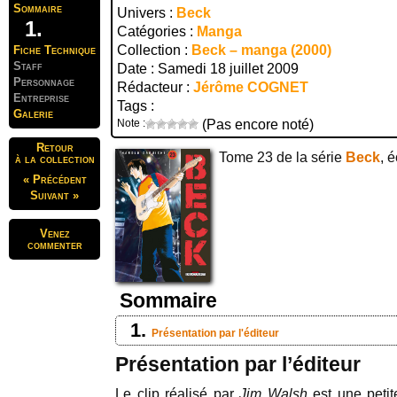
Sommaire
Univers :
Beck
Catégories :
Manga
Collection :
Beck – manga (2000)
Fiche Technique
Staff
Date : Samedi 18 juillet 2009
Personnage
Rédacteur :
Jérôme COGNET
Entreprise
Tags :
Galerie
Note :
(Pas encore noté)
Retour
Tome 23 de la série
Beck
, é
à la collection
« Précédent
Suivant »
Venez
commenter
Sommaire
Présentation par l'éditeur
Présentation par l’éditeur
Le clip réalisé par
Jim Walsh
est une petit