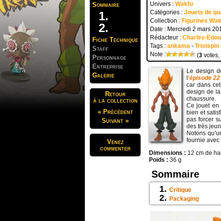
Univers :
Wakfu
Sommaire
Catégories :
Jouets de qua
Collection :
Figurines Wak
Date : Mercredi 2 mars 20
Rédacteur :
Charles-Edo
Fiche Technique
Tags :
ankama
-
Tristepin
Staff
Note :
(
3
votes,
Personnage
Entreprise
Le design d
Galerie
l’
épisode 22
car dans ce
design de l
Retour
chaussure.
à la collection
Ce jouet en 
« Précédent
bien et satis
pas forcer su
Suivant »
des très jeun
Notons qu’u
fournie avec 
Venez
commenter
Dimensions :
12 cm de hau
Poids :
36 g
Sommaire
Critique
Packaging