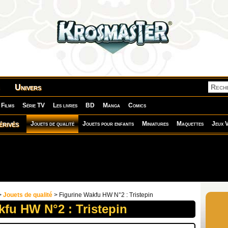
Univers
Films
Série TV
Les livres
BD
Manga
Comics
érivés
Jouets de qualité
Jouets pour enfants
Miniatures
Maquettes
Jeux V
>
Jouets de qualité
> Figurine Wakfu HW N°2 : Tristepin
kfu HW N°2 : Tristepin