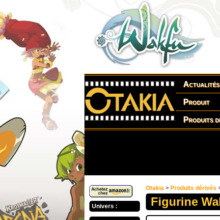
Actualités
Produit
Produits d
Otakia
>
Produits dérivés
Figurine Wa
Univers :