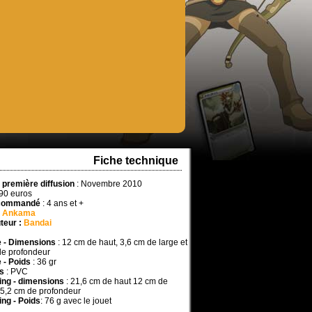
Fiche technique
 première diffusion
: Novembre 2010
,90 euros
commandé
: 4 ans et +
:
Ankama
teur :
Bandai
e - Dimensions
: 12 cm de haut, 3,6 cm de large et
de profondeur
 - Poids
: 36 gr
s
: PVC
ng - dimensions
: 21,6 cm de haut 12 cm de
t 5,2 cm de profondeur
ng - Poids
: 76 g avec le jouet