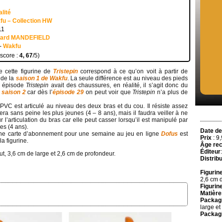
lité
fu – Collection HW
11
uard MANDEFIELD
-
Wakfu
 score :
4, 67
/5)
e cette figurine de
Tristepin
correspond à ce qu’on voit à partir de
de la
saison 1 de Wakfu
. La seule différence est au niveau des pieds
t épisode
Tristepin
avait des chaussures, en réalité, il s’agit donc du
a
saison 2
car dès l’
épisode 29
on peut voir que
Tristepin
n’a plus de
PVC est articulé au niveau des deux bras et du cou. Il résiste assez
fera sans peine les plus jeunes (4 – 8 ans), mais il faudra veiller à ne
r l’articulation du bras car elle peut casser lorsqu’il est manipulé par
es (4 ans).
Date de
ne carte d’abonnement pour une semaine au jeu en ligne
Dofus
est
Prix
: 9
la figurine.
Âge re
Éditeur
t, 3,6 cm de large et 2,6 cm de profondeur.
Distribu
Figurin
2,6 cm 
Figurine
Matière
Packagi
large e
Packagi