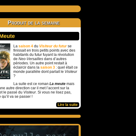
Produit de la semaine
 Meute
La
saison 4
du
Visiteur du futur
se
finissait en trois petits points avec des
habitants du futur fuyant la révolution
de
Neo-Versailles
dans d’autres
périodes. Un autre point restait à
éclaircir dans la
saison 3
: quel était ce
monde parallèle dont parlait le
Visiteur
?
La suite est ce roman
La meute
mais
ne autre direction car il met l’accent sur la
et le passé du
Visiteur
. Si vous ne lisez pas,
e qu’il va se passer !
Lire la suite