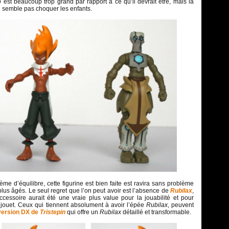
o
est beaucoup trop grand par rapport à ce qu’il devrait être, mais la
e semble pas choquer les enfants.
me d’équilibre, cette figurine est bien faite est ravira sans problème
plus âgés. Le seul regret que l’on peut avoir est l’absence de
Rubilax
,
ccessoire aurait été une vraie plus value pour la jouabilité et pour
 jouet. Ceux qui tiennent absolument à avoir l’épée
Rubilax
, peuvent
version DX de
Tristepin
qui offre un
Rubilax
détaillé et transformable.