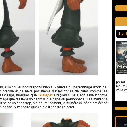
La
prend u
meute 
s, et la couleur correspond bien aux teintes du personnage d’origine.
voilà c
st précise et ne bave pas même sur les zones délicates comme les
du visage, marques que
Tristepin
a reçues suite a son assaut contre
mmage que du texte soit écrit sur la cape du personnage. Les mentions
qui ne se voit pas trop, malheureusement, le numéro de série est écrit à
blanche. Autant dire que ça n’est pas très discret.