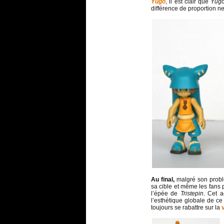
Yugo
, il est clair que
Yug
différence de proportion n
Au final,
malgré son problè
sa cible et même les fans 
l’épée de
Tristepin
. Cet a
l’esthétique globale de ce
toujours se rabattre sur la