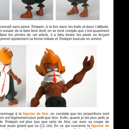
econnaît sans peine
Tristepin
, à la fois dans les traits et dans l’attitude.
ssaie de la faire tenir droit, on se rend compte que c’est quasiment
aire les photos de cet article, il a fallu tordre les pieds en forçant
eprend rapidement sa forme initiale et
Tristepin
bascule en arrière.
rsonnage à la
figurine de
Nox
, on constate que les proportions sont
epin
est légèrement plus petit que
Nox
. Enfin, quand je dis plus petit, je
 de
Tristepin
est plus bas que celui de
Nox
, car avec sa coupe de
final aussi grand que lui (12 cm). En ce qui concerne la
figurine de