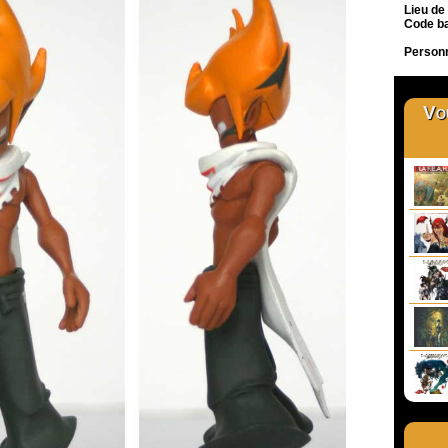
Lieu de
Code b
Person
Vou