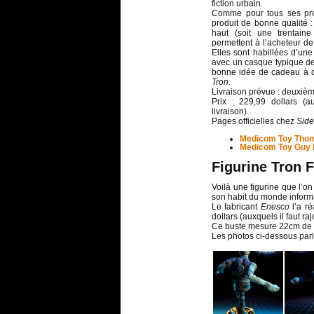
fiction urbain.
Comme pour tous ses prod
produit de bonne qualité 
haut (soit une trentain
permettent à l’acheteur de 
Elles sont habillées d’un
avec un casque typique des
bonne idée de cadeau à of
Tron
.
Livraison prévue : deuxièm
Prix : 229,99 dollars (au
livraison).
Pages officielles chez
Side
Medicom Toy Thom
Medicom Toy Guy 
Figurine Tron 
Voilà une figurine que l’o
son habit du monde informa
Le fabricant
Enesco
l’a ré
dollars (auxquels il faut raj
Ce buste mesure 22cm de h
Les photos ci-dessous par