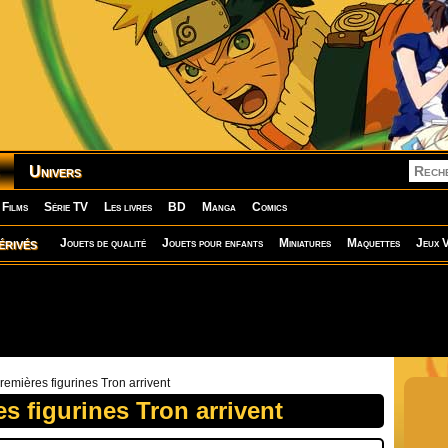
Univers
Films
Série TV
Les livres
BD
Manga
Comics
érivés
Jouets de qualité
Jouets pour enfants
Miniatures
Maquettes
Jeux V
remières figurines Tron arrivent
s figurines Tron arrivent