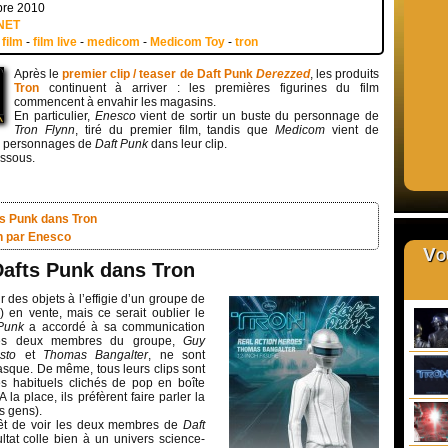
bre 2010
NET
-
film
-
film live
-
medicom
-
Medicom Toy
-
tron
Après le
premier clip / teaser de Daft Punk
Derezzed
, les produits
Tron
continuent à arriver : les premières figurines du film
commencent à envahir les magasins.
En particulier,
Enesco
vient de sortir un buste du personnage de
Tron Flynn
, tiré du premier film, tandis que
Medicom
vient de
es personnages de
Daft Punk
dans leur clip.
essous.
ts Punk dans Tron
nn par Enesco
Vou
Dafts Punk dans Tron
ir des objets à l’effigie d’un groupe de
) en vente, mais ce serait oublier le
Punk
a accordé à sa communication
 des deux membres du groupe,
Guy
sto
et
Thomas Bangalter
, ne sont
sque. De même, tous leurs clips sont
es habituels clichés de pop en boîte
 A la place, ils préfèrent faire parler la
s gens).
érêt de voir les deux membres de
Daft
ltat colle bien à un univers science-