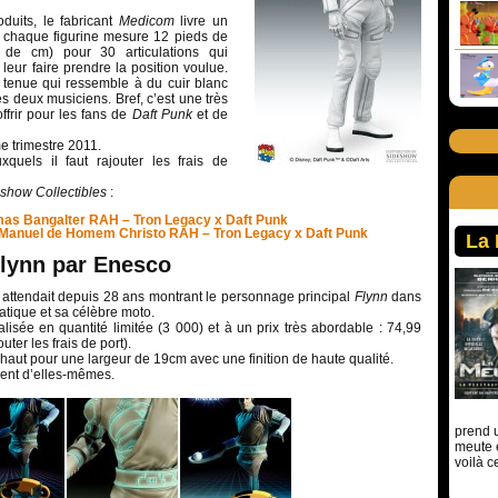
uits, le fabricant
Medicom
livre un
: chaque figurine mesure 12 pieds de
e de cm) pour 30 articulations qui
leur faire prendre la position voulue.
e tenue qui ressemble à du cuir blanc
 deux musiciens. Bref, c’est une très
frir pour les fans de
Daft Punk
et de
e trimestre 2011.
xquels il faut rajouter les frais de
show Collectibles
:
as Bangalter RAH – Tron Legacy x Daft Punk
Manuel de Homem Christo RAH – Tron Legacy x Daft Punk
La
Flynn par Enesco
n attendait depuis 28 ans montrant le personnage principal
Flynn
dans
tique et sa célèbre moto.
alisée en quantité limitée (3 000) et à un prix très abordable : 74,99
outer les frais de port).
aut pour une largeur de 19cm avec une finition de haute qualité.
lent d’elles-mêmes.
prend u
meute 
voilà c