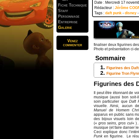
Date : Mercredi 17 novem
Fiche Technique
Rédacteur :
Jérôme COG
Staff
Tags :
daft punk
-
disney
Personnage
Entreprise
Galerie
Venez
commenter
finaliser deux figurines d
Photo et présentation ci-d
Sommaire
Figurines des Daf
Figurine Tron Fly
Figurines des 
Il peut être étonnant de vo
musique (aussi bon soit-il
soin particulier que
Daft 
visuelle. Ainsi, aucun
Manuel de Homem Chri
apparus en public sans ma
des bijoux visuels loin d
(«
gros seins, gros cul
« ).
musique (et faire danser le
Ceci explique donc l’int
Punk
en figurine. Le résu