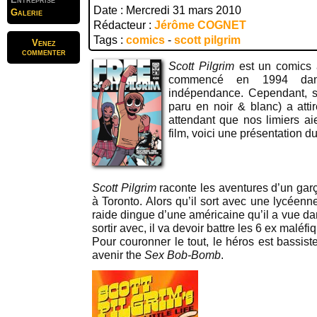
Date : Mercredi 31 mars 2010
Galerie
Rédacteur :
Jérôme COGNET
Tags :
comics
-
scott pilgrim
Venez
commenter
Scott Pilgrim
est un comics a
commencé en 1994 dans
indépendance. Cependant, s
paru en noir & blanc) a atti
attendant que nos limiers aie
film, voici une présentation d
Scott Pilgrim
raconte les aventures d’un gar
à Toronto. Alors qu’il sort avec une lycéenne
raide dingue d’une américaine qu’il a vue da
sortir avec, il va devoir battre les 6 ex maléfi
Pour couronner le tout, le héros est bassis
avenir the
Sex Bob-Bomb
.