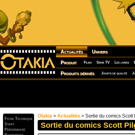
Actualités
Univers
Produit
Films
Série TV
Les livres
Produits dérivés
Jouets de qualité
J
Otakia
>
Actualités
> Sortie du comics Scott 
Fiche Technique
Sortie du comics Scott Pi
Staff
Personnage
Entreprise