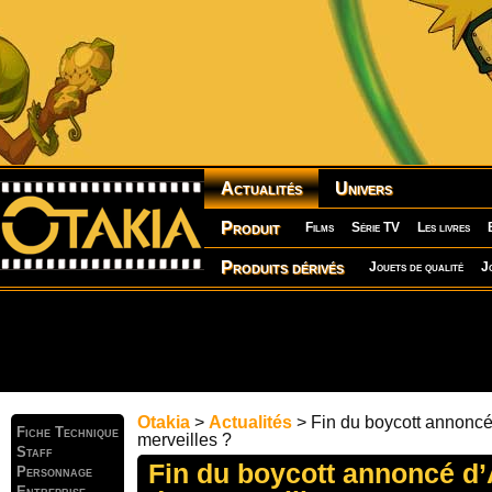
Actualités
Univers
Produit
Films
Série TV
Les livres
Produits dérivés
Jouets de qualité
J
Otakia
>
Actualités
> Fin du boycott annoncé
Fiche Technique
merveilles ?
Staff
Fin du boycott annoncé d’
Personnage
Entreprise