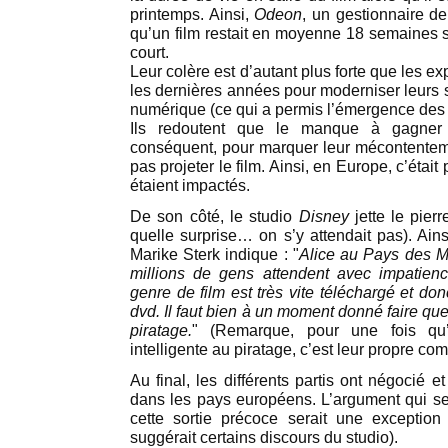
printemps. Ainsi,
Odeon
, un gestionnaire de
qu’un film restait en moyenne 18 semaines su
court.
Leur colère est d’autant plus forte que les ex
les dernières années pour moderniser leurs s
numérique (ce qui a permis l’émergence des 
Ils redoutent que le manque à gagner s
conséquent, pour marquer leur mécontenteme
pas projeter le film. Ainsi, en Europe, c’était
étaient impactés.
De son côté, le studio
Disney
jette le pierr
quelle surprise… on s’y attendait pas). Ain
Marike Sterk indique : "
Alice au Pays des Me
millions de gens attendent avec impatie
genre de film est très vite téléchargé et do
dvd. Il faut bien à un moment donné faire qu
piratage.
" (Remarque, pour une fois qu’
intelligente au piratage, c’est leur propre com
Au final, les différents partis ont négocié et 
dans les pays européens. L’argument qui sem
cette sortie précoce serait une exceptio
suggérait certains discours du studio).