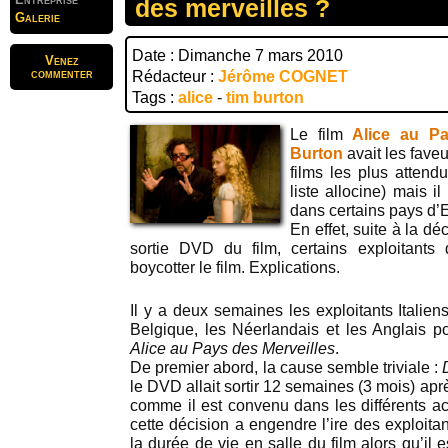
des merveilles ?
Galerie
Date : Dimanche 7 mars 2010
Venez
commenter
Rédacteur :
Jérôme COGNET
Tags :
alice
-
tim burton
Le film
Alice au Pa
Burton
avait les faveu
films les plus atten
liste allocine) mais il
dans certains pays d’
En effet, suite à la d
sortie DVD du film, certains exploitants
boycotter le film. Explications.
Il y a deux semaines les exploitants Italien
Belgique, les Néerlandais et les Anglais pou
Alice au Pays des Merveilles
.
De premier abord, la cause semble triviale :
le DVD allait sortir 12 semaines (3 mois) aprè
comme il est convenu dans les différents ac
cette décision a engendre l’ire des exploitant
la durée de vie en salle du film alors qu’il