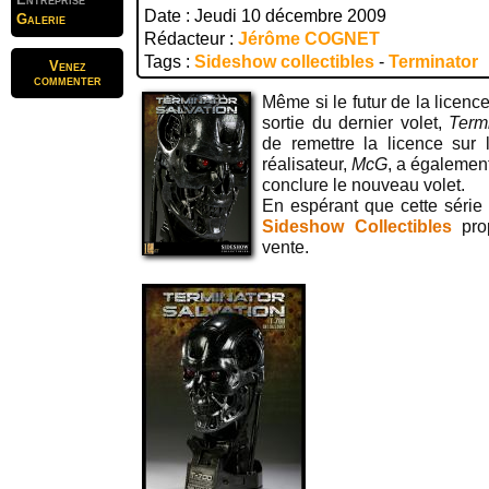
Date : Jeudi 10 décembre 2009
Galerie
Rédacteur :
Jérôme COGNET
Tags :
Sideshow collectibles
-
Terminator
Venez
commenter
Même si le futur de la licenc
sortie du dernier volet,
Term
de remettre la licence sur
réalisateur,
McG
, a également
conclure le nouveau volet.
En espérant que cette série 
Sideshow Collectibles
pro
vente.