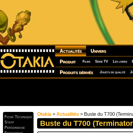
Actualités
Univers
Produit
Films
Série TV
Les livres
Produits dérivés
Jouets de qualité
J
Otakia
>
Actualités
> Buste du T700 (Termina
Fiche Technique
Buste du T700 (Terminator
Staff
Personnage
Entreprise