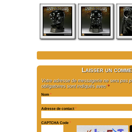
Laisser un comme
Votre adresse de messagerie ne sera pas 
obligatoires sont indiqués avec
*
Nom
*
Adresse de contact
*
CAPTCHA Code
*