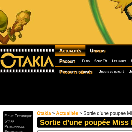
Actualités
Univers
Produit
Films
Série TV
Les livres
Produits dérivés
Jouets de qualité
J
Otakia
>
Actualités
> Sortie d’une poupée M
Fiche Technique
Sortie d’une poupée Miss
Staff
Personnage
Entreprise