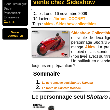
vente chez Sideshow
Fiche Technique
Staff
Personnage
Date : Lundi 16 novembre 2009
Entreprise
Rédacteur :
Jérôme COGNET
Galerie
Tags :
akira
-
Sideshow collectibles
Venez
Sideshow Collectibl
commenter
en vente de deux fig
personnage
Shotaro
manga
Akira
. La pr
en pied et la seconde
(non livré avec) du titr
Un palliatif en attenda
toujours en préparation ?
Sommaire
Le personnage seul
Shotaro Kaneda
La moto de
Shotaro Kaneda
Le personnage seul
Shotaro