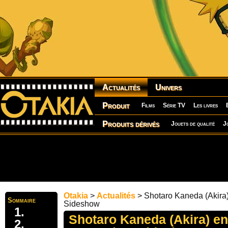
Actualités
Univers
Produit
Films
Série TV
Les livres
Produits dérivés
Jouets de qualité
J
Otakia
>
Actualités
> Shotaro Kaneda (Akira)
Sommaire
Sideshow
Shotaro Kaneda (Akira) en