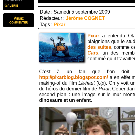
Galerie
Date : Samedi 5 septembre 2009
Rédacteur :
Jérôme COGNET
Venez
commenter
Tags :
Pixar
Pixar
a entendu Ota
plaignions que le stud
des suites
, comme c
Cars
, un des membr
confirmé qu’il travaill
C’est à un fan que l’on doit c
http://pixarblog.blogspot.com/
a en effet 
making-of du film
Là-haut
(
Up
). On y voit u
du héros du dernier film de
Pixar
. Cependant,
second plan : une image sur le mur montr
dinosaure et un enfant
.