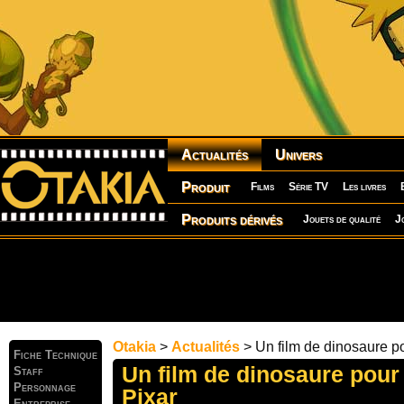
Actualités
Univers
Produit
Films
Série TV
Les livres
Produits dérivés
Jouets de qualité
J
Otakia
>
Actualités
> Un film de dinosaure po
Fiche Technique
Un film de dinosaure pour
Staff
Personnage
Pixar
Entreprise