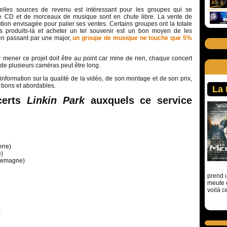
elles sources de revenu est intéressant pour les groupes qui se
de CD et de morceaux de musique sont en chute libre. La vente de
lution envisagée pour palier ses ventes. Certains groupes ont la totale
es produits-là et acheter un tel souvenir est un bon moyen de les
 en passant par une major,
un groupe de musique ne touche que 5%
 mener ce projet doit être au point car mine de rien, chaque concert
de plusieurs caméras peut être long.
information sur la qualité de la vidéo, de son montage et de son prix,
s bons et abordables.
La
certs
Linkin Park
auxquels ce service
rre)
e)
llemagne)
prend u
meute 
voilà c
)