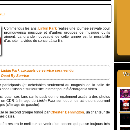
9
NET
Comme tous les ans,
Linkin Park
réalise une tournée estivale pour
promouvoirsa musique et d’autres groupes de musique qu’ils
aiment. La grande nouveauté de cette année est la possibilité
d’acheter la vidéo du concert à sa fin.
s
Linkin Park
auxquels ce service sera vendu
Vou
s
Dead By Sunrise
 participants (et achetables seulement au magasin de la salle de
code utilisable sur leur site internet pour télécharger la vidéo.
chouter ses fans car le pack donne également accès à des photos
 à un CDR à l’image de
Linkin Park
sur lequel les acheteurs pourront
rgés (cf image de gauche).
ise
le second groupe fondé par
Chester Bennington
, un chanteur de
nes dates.
 vidéo restera le meilleur souvenir d’un concert qui passe toujours très