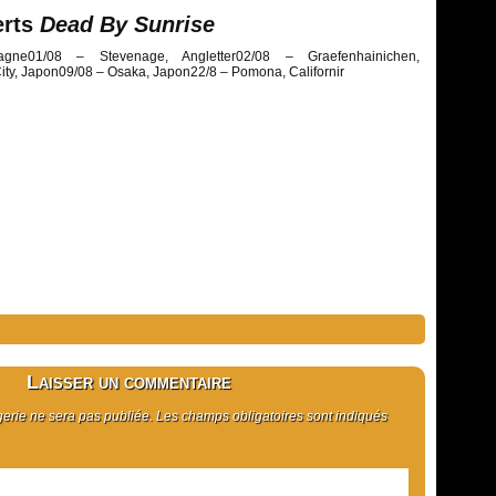
erts
Dead By Sunrise
magne01/08 – Stevenage, Angletter02/08 – Graefenhainichen,
ty, Japon09/08 – Osaka, Japon22/8 – Pomona, Californir
Laisser un commentaire
rie ne sera pas publiée. Les champs obligatoires sont indiqués