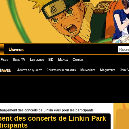
Univers
Films
Série TV
Les livres
BD
Manga
Comics
érivés
Jouets de qualité
Jouets pour enfants
Miniatures
Maquettes
Jeux V
hargement des concerts de Linkin Park pour les participants
ent des concerts de Linkin Park
ticipants