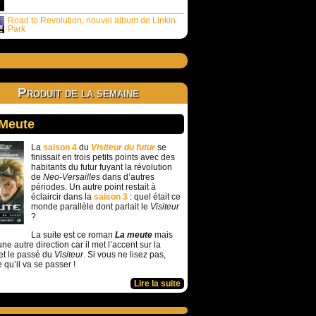
Road to Revolution, nouvel album de Linkin
Park
Produit de la semaine
 Meute
La
saison 4
du
Visiteur du futur
se
finissait en trois petits points avec des
habitants du futur fuyant la révolution
de
Neo-Versailles
dans d’autres
périodes. Un autre point restait à
éclaircir dans la
saison 3
: quel était ce
monde parallèle dont parlait le
Visiteur
?
La suite est ce roman
La meute
mais
ne autre direction car il met l’accent sur la
et le passé du
Visiteur
. Si vous ne lisez pas,
e qu’il va se passer !
Lire la suite