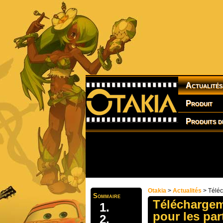
Actualités
Produit
Produits d
Otakia
>
Actualités
> Téléc
Sommaire
Téléchargem
pour les par