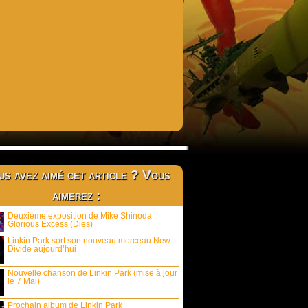
s avez aimé cet article ? Vous
aimerez :
Deuxième exposition de Mike Shinoda :
Glorious Excess (Dies)
Linkin Park sort son nouveau morceau New
Divide aujourd’hui
Nouvelle chanson de Linkin Park (mise à jour
le 7 Mai)
Prochain album de Linkin Park