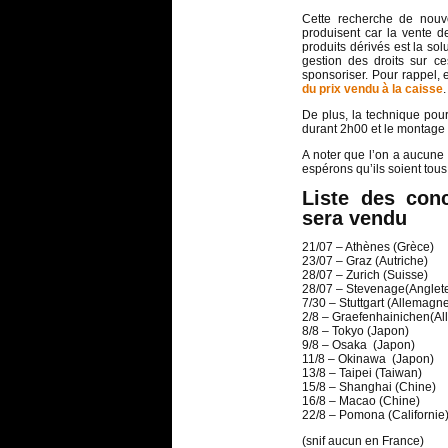
Cette recherche de nouv
produisent car la vente 
produits dérivés est la so
gestion des droits sur c
sponsoriser. Pour rappel,
du prix vendu à la caisse
.
De plus, la technique pour
durant 2h00 et le montage 
A noter que l’on a aucune 
espérons qu’ils soient tou
Liste des con
sera vendu
21/07 – Athènes (Grèce)
23/07 – Graz (Autriche)
28/07 – Zurich (Suisse)
28/07 – Stevenage(Anglete
7/30 – Stuttgart (Allemagn
2/8 – Graefenhainichen(A
8/8 – Tokyo (Japon)
9/8 – Osaka (Japon)
11/8 – Okinawa (Japon)
13/8 – Taipei (Taiwan)
15/8 – Shanghai (Chine)
16/8 – Macao (Chine)
22/8 – Pomona (Californie
(snif aucun en France)