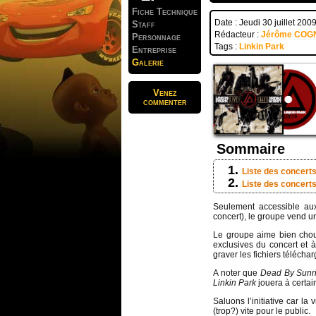
Fiche Technique
Date : Jeudi 30 juillet 200
Staff
Rédacteur :
Jérôme COG
Personnage
Tags :
Linkin Park
Entreprise
Galerie
Venez
commenter
Sommaire
Liste des concert
Liste des concert
Seulement accessible aux
concert), le groupe vend un 
Le groupe aime bien chou
exclusives du concert et
graver les fichiers télécha
A noter que
Dead By Sunr
Linkin Park
jouera à certai
Saluons l’initiative car la
(trop?) vite pour le public.