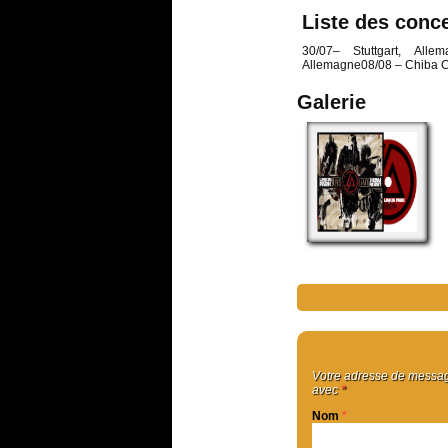
Liste des conc
30/07– Stuttgart, Alle
Allemagne08/08 – Chiba Ci
Galerie
Votre adresse de message
avec
*
Nom
*