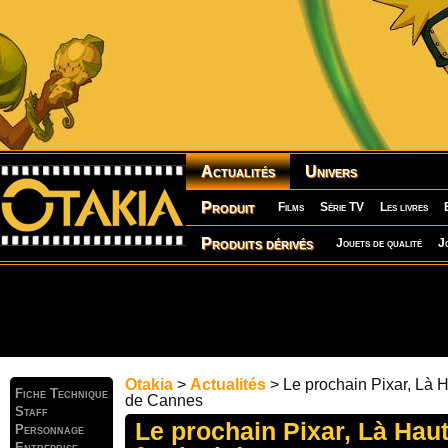
Actualités
Univers
Produit
Films
Série TV
Les livres
Produits dérivés
Jouets de qualité
J
Otakia
>
Actualités
> Le prochain Pixar, Là Ha
Fiche Technique
de Cannes
Staff
Le prochain Pixar, Là Haut
Personnage
Entreprise