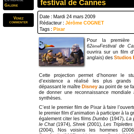
festival de Cannes
Galerie
Date : Mardi 24 mars 2009
Venez
commenter
Rédacteur :
Jérôme COGNET
Tags :
Pixar
Pour la première 
62
Festival de C
ème
ouvrira sur un film d
anglais) des
Studios 
Cette projection permet d’honorer le s
d’existence a réalisé les plus grands 
dépassant le maître
Disney
au point de se fa
de donner une reconnaissance mondiale 
synthèses.
C’est le premier film de Pixar à faire l’ouver
le premier film d’animation à participer à la 
également citer les films
Dumbo
(1947),
La 
le Chat
(1974),
Shrek
(2001),
Les Triplettes
(2004), Nos voisins les hommes (200