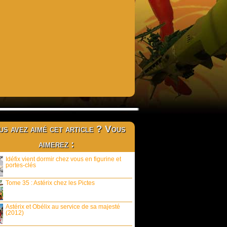
s avez aimé cet article ? Vous
aimerez :
Idéfix vient dormir chez vous en figurine et
portes-clés
Tome 35 : Astérix chez les Pictes
Astérix et Obélix au service de sa majesté
(2012)