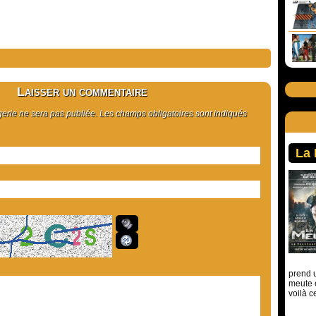
Laisser un commentaire
rie ne sera pas publiée. Les champs obligatoires sont indiqués
La
prend u
meute 
voilà c