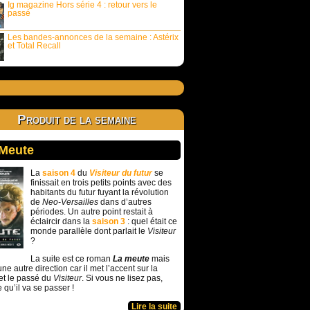
Ig magazine Hors série 4 : retour vers le
passé
Les bandes-annonces de la semaine : Astérix
et Total Recall
Produit de la semaine
 Meute
La
saison 4
du
Visiteur du futur
se
finissait en trois petits points avec des
habitants du futur fuyant la révolution
de
Neo-Versailles
dans d’autres
périodes. Un autre point restait à
éclaircir dans la
saison 3
: quel était ce
monde parallèle dont parlait le
Visiteur
?
La suite est ce roman
La meute
mais
ne autre direction car il met l’accent sur la
et le passé du
Visiteur
. Si vous ne lisez pas,
e qu’il va se passer !
Lire la suite