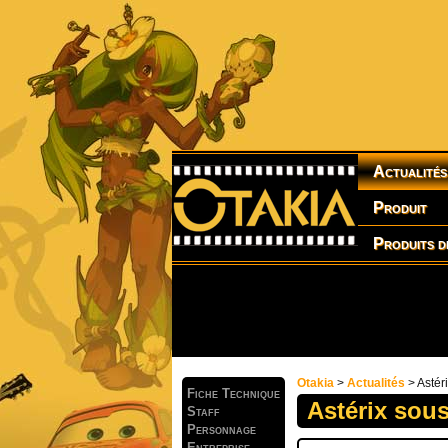
Actualités
Produit
Produits d
Otakia
>
Actualités
> Astér
Fiche Technique
Astérix sou
Staff
Personnage
Entreprise