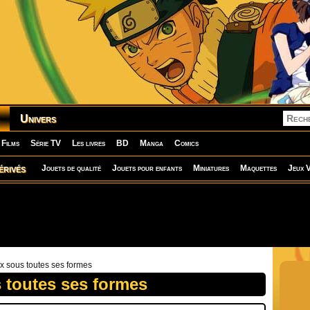
Univers
Films
Série TV
Les livres
BD
Manga
Comics
érivés
Jouets de qualité
Jouets pour enfants
Miniatures
Maquettes
Jeux V
ix sous toutes ses formes
s toutes ses formes