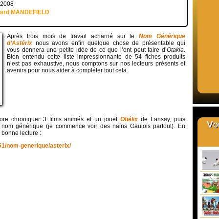
 2008
uard MANDEFIELD
Après trois mois de travail acharné sur le
Nom Générique
d’Astérix
nous avons enfin quelque chose de présentable qui
vous donnera une petite idée de ce que l’ont peut faire d’
O
takia
.
Bien entendu cette liste impressionnante de 54 fiches produits
n’est pas exhaustive, nous comptons sur nos lecteurs présents et
avenirs pour nous aider à compléter tout cela.
ncore chroniquer 3 films animés et un jouet
Obélix
de Lansay, puis
Vou
es nom générique (je commence voir des nains Gaulois partout). En
 bonne lecture :
51/nom-generique/asterix/