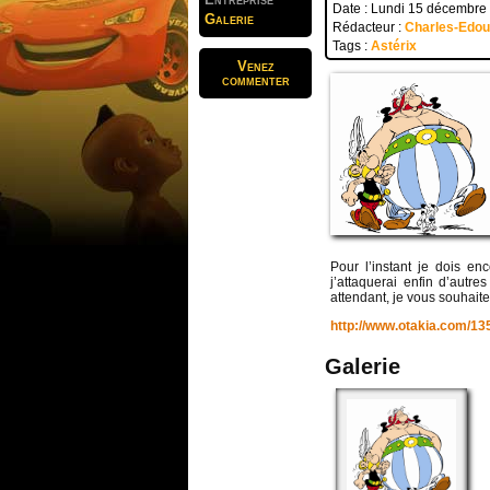
Date : Lundi 15 décembre
Galerie
Rédacteur :
Charles-Edo
Tags :
Astérix
Venez
commenter
Pour l’instant je dois e
j’attaquerai enfin d’autr
attendant, je vous souhaite
http://www.otakia.com/13
Galerie