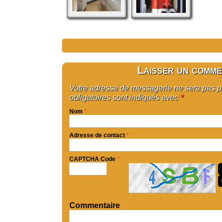
Laisser un comme
Votre adresse de messagerie ne sera pas 
obligatoires sont indiqués avec
*
Nom
*
Adresse de contact
*
CAPTCHA Code
*
Commentaire