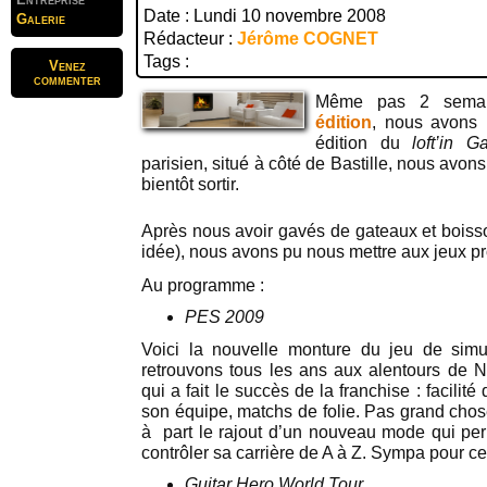
Date : Lundi 10 novembre 2008
Galerie
Rédacteur :
Jérôme COGNET
Tags :
Venez
commenter
Même pas 2 sema
édition
, nous avons 
édition du
loft’in 
parisien, situé à côté de Bastille, nous avon
bientôt sortir.
Après nous avoir gavés de gateaux et boisso
idée), nous avons pu nous mettre aux jeux p
Au programme :
PES 2009
Voici la nouvelle monture du jeu de sim
retrouvons tous les ans aux alentours de N
qui a fait le succès de la franchise : facilité
son équipe, matchs de folie. Pas grand ch
à part le rajout d’un nouveau mode qui per
contrôler sa carrière de A à Z. Sympa pour ce
Guitar Hero World Tour