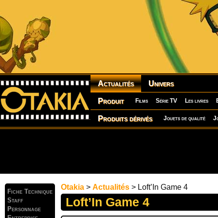
Actualités
Univers
Produit
Films
Série TV
Les livres
Produits dérivés
Jouets de qualité
J
Otakia
>
Actualités
> Loft’In Game 4
Fiche Technique
Loft’In Game 4
Staff
Personnage
Entreprise