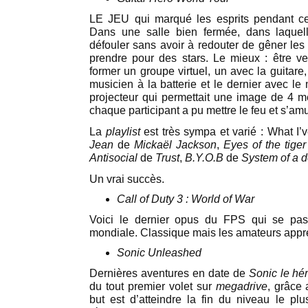
LE JEU qui marqué les esprits pendant cet
Dans une salle bien fermée, dans laquel
défouler sans avoir à redouter de gêner les
prendre pour des stars. Le mieux : être v
former un groupe virtuel, un avec la guitare,
musicien à la batterie et le dernier avec le
projecteur qui permettait une image de 4 mè
chaque participant a pu mettre le feu et s’am
La
playlist
est très sympa et varié : What I
Jean
de
Mickaël Jackson
,
Eyes of the tiger
Antisocial
de
Trust
,
B.Y.O.B
de
System of a 
Un vrai succès.
Call of Duty 3 : World of War
Voici le dernier opus du FPS qui se pa
mondiale. Classique mais les amateurs appré
Sonic Unleashed
Dernières aventures en date de
Sonic le hé
du tout premier volet sur
megadrive
, grâce 
but est d’atteindre la fin du niveau le pl