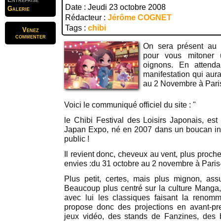
Date : Jeudi 23 octobre 2008
Galerie
Rédacteur :
Jérôme COGNET
Tags :
chibi
Venez
commenter
On sera présent au 
pour vous mitoner 
oignons. En attend
manifestation qui aur
au 2 Novembre à Paris
Voici le communiqué officiel du site : "
le Chibi Festival des Loisirs Japonais, est 
Japan Expo, né en 2007 dans un boucan inf
public !
Il revient donc, cheveux au vent, plus proch
envies :du 31 octobre au 2 novembre à Paris-
Plus petit, certes, mais plus mignon, ass
Beaucoup plus centré sur la culture Manga
avec lui les classiques faisant la ren
propose donc des projections en avant-pr
jeux vidéo, des stands de Fanzines, des b