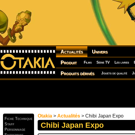
Actualités
Univers
Produit
Films
Série TV
Les livres
Produits dérivés
Jouets de qualité
J
Otakia
>
Actualités
> Chibi Japan Expo
Fiche Technique
Chibi Japan Expo
Staff
Personnage
Entreprise