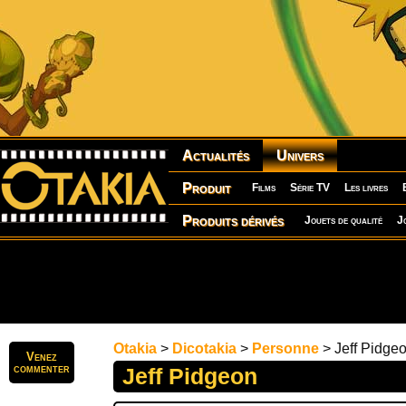
Actualités
Univers
Produit
Films
Série TV
Les livres
Produits dérivés
Jouets de qualité
J
Otakia
>
Dicotakia
>
Personne
> Jeff Pidge
Venez
commenter
Jeff Pidgeon