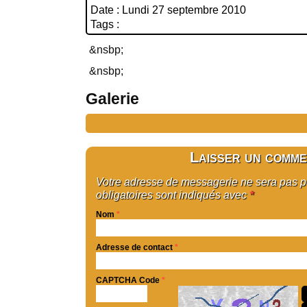
Date : Lundi 27 septembre 2010
Tags :
&nsbp;
&nsbp;
Galerie
Laisser un comme
Votre adresse de messagerie ne sera pas 
obligatoires sont indiqués avec
*
Nom
*
Adresse de contact
*
CAPTCHA Code
*