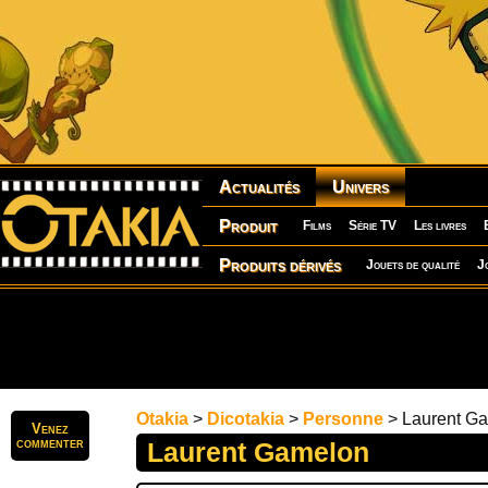
Actualités
Univers
Produit
Films
Série TV
Les livres
Produits dérivés
Jouets de qualité
J
Otakia
>
Dicotakia
>
Personne
> Laurent G
Venez
commenter
Laurent Gamelon