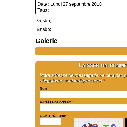
Date : Lundi 27 septembre 2010
Tags :
&nsbp;
&nsbp;
Galerie
Laisser un comme
Votre adresse de messagerie ne sera pas 
obligatoires sont indiqués avec
*
Nom
*
Adresse de contact
*
CAPTCHA Code
*