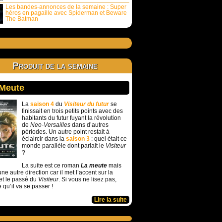
Les bandes-annonces de la semaine : Super
héros en pagaille avec Spiderman et Beware
The Batman
Produit de la semaine
 Meute
La
saison 4
du
Visiteur du futur
se
finissait en trois petits points avec des
habitants du futur fuyant la révolution
de
Neo-Versailles
dans d’autres
périodes. Un autre point restait à
éclaircir dans la
saison 3
: quel était ce
monde parallèle dont parlait le
Visiteur
?
La suite est ce roman
La meute
mais
ne autre direction car il met l’accent sur la
et le passé du
Visiteur
. Si vous ne lisez pas,
e qu’il va se passer !
Lire la suite