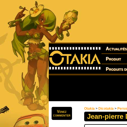
Actualités
Produit
Produits d
Otakia
>
Dicotakia
>
Pers
Venez
Jean-pierre
commenter