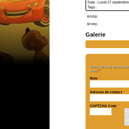
Date : Lundi 27 septembr
Tags :
&nsbp;
&nsbp;
Galerie
Votre adresse de message
avec
*
Nom
*
Adresse de contact
*
CAPTCHA Code
*