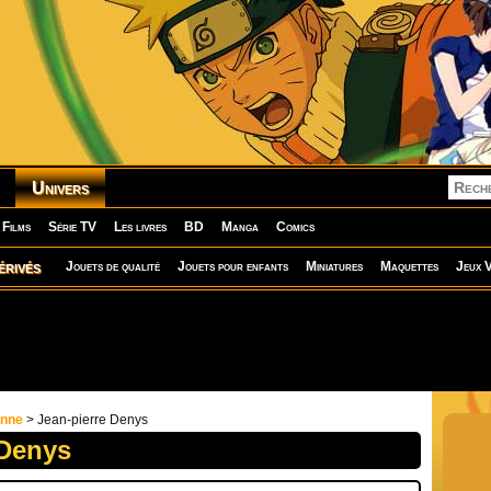
Univers
Films
Série TV
Les livres
BD
Manga
Comics
érivés
Jouets de qualité
Jouets pour enfants
Miniatures
Maquettes
Jeux V
onne
> Jean-pierre Denys
 Denys