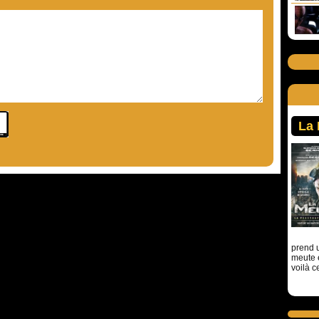
La
prend u
meute 
voilà c