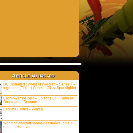
Article au hasard
DC Unlimited : World of Warcraft – Series 7 –
Ingénieur (Tinker) Gobelin Gibzz Sparklighter
Cosmowarrior Zero – Episode 04 : L’âme du
Grenadier – Résumé
Lacrima (Dofus – Wakfu)
World of Warcraft bande-dessinées Tome 4 :
retour à Hurlevent