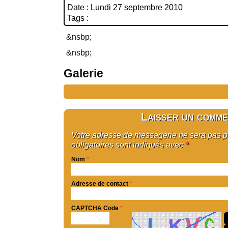
Date : Lundi 27 septembre 2010
Tags :
&nsbp;
&nsbp;
Galerie
Laisser un comme
Votre adresse de messagerie ne sera pas 
obligatoires sont indiqués avec
*
Nom
*
Adresse de contact
*
CAPTCHA Code
*