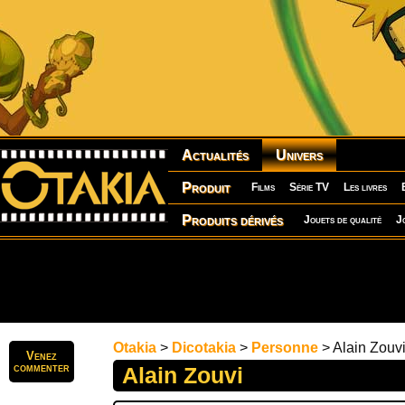
Actualités
Univers
Produit
Films
Série TV
Les livres
Produits dérivés
Jouets de qualité
J
Otakia
>
Dicotakia
>
Personne
> Alain Zouv
Venez
commenter
Alain Zouvi