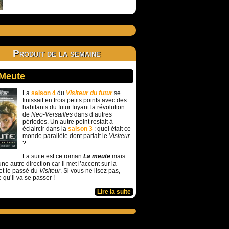
Produit de la semaine
 Meute
La
saison 4
du
Visiteur du futur
se
finissait en trois petits points avec des
habitants du futur fuyant la révolution
de
Neo-Versailles
dans d’autres
périodes. Un autre point restait à
éclaircir dans la
saison 3
: quel était ce
monde parallèle dont parlait le
Visiteur
?
La suite est ce roman
La meute
mais
ne autre direction car il met l’accent sur la
et le passé du
Visiteur
. Si vous ne lisez pas,
e qu’il va se passer !
Lire la suite