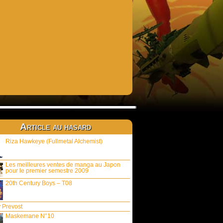
Article au hasard
Riza Hawkeye (Fullmetal Alchemist)
Les meilleures ventes de manga au Japon
pour le premier semestre 2009
20th Century Boys – T08
 Prevost
Maskemane N°10