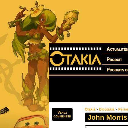
Actualités
Produit
Produits d
Otakia
>
Dicotakia
>
Pers
Venez
John Morris
commenter