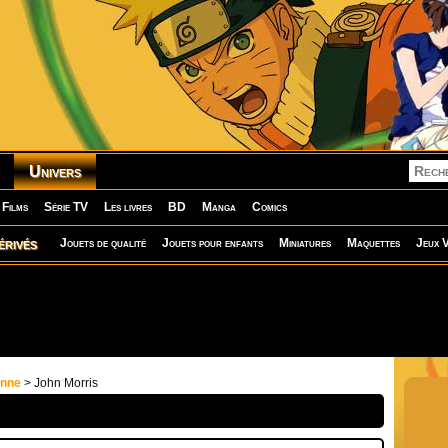
Univers
Films
Série TV
Les livres
BD
Manga
Comics
érivés
Jouets de qualité
Jouets pour enfants
Miniatures
Maquettes
Jeux V
onne
> John Morris