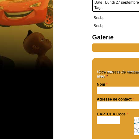
Date : Lundi 27 septembr
Tags :
&nsbp;
&nsbp;
Galerie
Votre adresse de message
avec
*
Nom
*
Adresse de contact
*
CAPTCHA Code
*