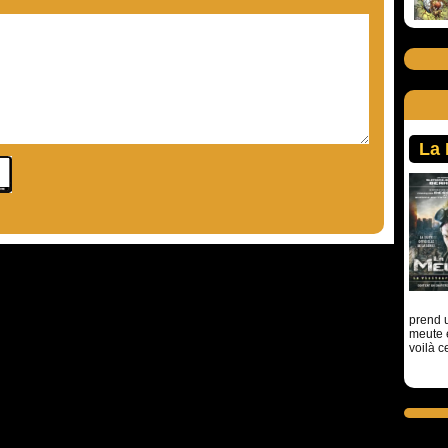
La
prend u
meute 
voilà c