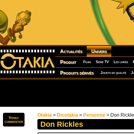
Actualités
Univers
Produit
Films
Série TV
Les livres
Produits dérivés
Jouets de qualité
J
Otakia
>
Dicotakia
>
Personne
> Don Rickle
Venez
commenter
Don Rickles