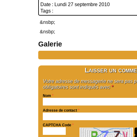
Date : Lundi 27 septembre 2010
Tags :
&nsbp;
&nsbp;
Galerie
Laisser un comme
Votre adresse de messagerie ne sera pas 
obligatoires sont indiqués avec
*
Nom
*
Adresse de contact
*
CAPTCHA Code
*