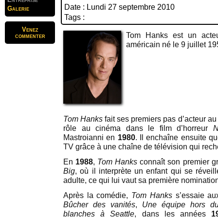
Date : Lundi 27 septembre 2010
Galerie
Tags :
Venez
Tom Hanks est un acteur
commenter
américain né le 9 juillet 1
Tom Hanks
fait ses premiers pas d’acteur au 
rôle au cinéma dans le film d’horreur
N
Mastroianni en
1980
. Il enchaîne ensuite q
TV grâce à une chaîne de télévision qui rech
En
1988
,
Tom Hanks
connaît son premier g
Big
, où il interprète un enfant qui se révei
adulte, ce qui lui vaut sa première nominati
Après la comédie,
Tom Hanks
s’essaie au
Bûcher des vanités
,
Une équipe hors d
blanches à Seattle
, dans les années
1