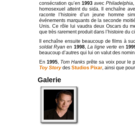
consécration qu’en
1993
avec
Philadelphia
,
homosexuel atteint du sida. Il enchaîne av
raconte l’histoire d’un jeune homme sim
événements marquants de la seconde moitié
Unis. Ce rôle lui vaudra deux Oscars du mei
que très rarement produit dans l’histoire du 
Il enchaîne ensuite beaucoup de films à su
soldat Ryan
en
1998
,
La ligne verte
en
199
beaucoup d’autres qui lui on valut des nomi
En
1995
,
Tom Hanks
prête sa voix pour le
Toy Story
des
Studios Pixar
, ainsi que pou
Galerie