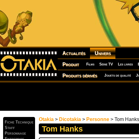
Actualités
Univers
Produit
Films
Série TV
Les livres
Produits dérivés
Jouets de qualité
J
Otakia
>
Dicotakia
>
Personne
> Tom Hank
Fiche Technique
Tom Hanks
Staff
Personnage
Entreprise