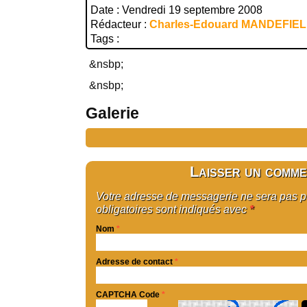
Date : Vendredi 19 septembre 2008
Rédacteur :
Charles-Edouard MANDEFIE
Tags :
&nsbp;
&nsbp;
Galerie
Laisser un comme
Votre adresse de messagerie ne sera pas 
obligatoires sont indiqués avec
*
Nom
*
Adresse de contact
*
CAPTCHA Code
*