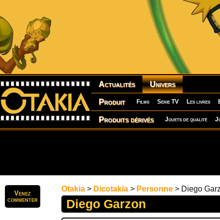
Actualités
Univers
Produit
Films
Série TV
Les livres
Produits dérivés
Jouets de qualité
J
Otakia
>
Dicotakia
>
Personne
> Diego Gar
Venez
commenter
Diego Garzon